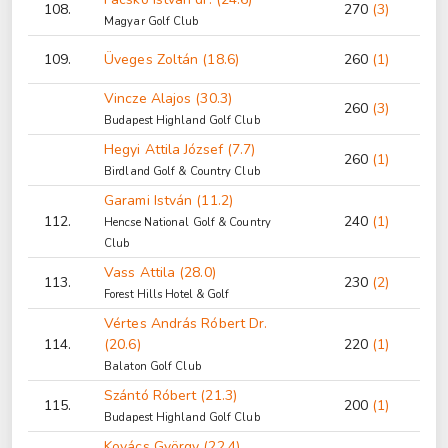
108.
270
(3)
Magyar Golf Club
109.
Üveges Zoltán (18.6)
260
(1)
Vincze Alajos (30.3)
260
(3)
Budapest Highland Golf Club
Hegyi Attila József (7.7)
260
(1)
Birdland Golf & Country Club
Garami István (11.2)
112.
240
(1)
Hencse National Golf & Country
Club
Vass Attila (28.0)
113.
230
(2)
Forest Hills Hotel & Golf
Vértes András Róbert Dr.
114.
(20.6)
220
(1)
Balaton Golf Club
Szántó Róbert (21.3)
115.
200
(1)
Budapest Highland Golf Club
Kovács György (22.4)