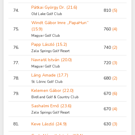
Pátkai György Dr. (21.6)
74.
810
(5)
Old Lake Golf Club
Windt Gábor Imre „PapaHun”
75.
(15.9)
760
(4)
Magyar Golf Club
Papp László (15.2)
76.
740
(2)
Zala Springs Golf Resort
Navratil István (20.0)
77.
720
(3)
Magyar Golf Club
Láng Amade (17.7)
78.
680
(2)
St. Lőrinc Golf Club
Kelemen Gábor (22.0)
79.
670
(6)
Birdland Golf & Country Club
Sashalmi Ernő (23.6)
670
(4)
Zala Springs Golf Resort
81.
Keve László (24.9)
630
(3)