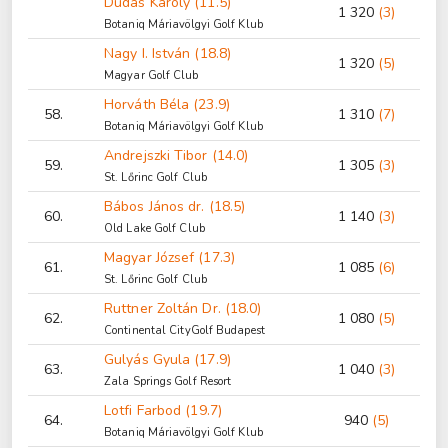
Dudás Károly (11.5)
1 320
(3)
Botaniq Máriavölgyi Golf Klub
Nagy I. István (18.8)
1 320
(5)
Magyar Golf Club
Horváth Béla (23.9)
58.
1 310
(7)
Botaniq Máriavölgyi Golf Klub
Andrejszki Tibor (14.0)
59.
1 305
(3)
St. Lőrinc Golf Club
Bábos János dr. (18.5)
60.
1 140
(3)
Old Lake Golf Club
Magyar József (17.3)
61.
1 085
(6)
St. Lőrinc Golf Club
Ruttner Zoltán Dr. (18.0)
62.
1 080
(5)
Continental CityGolf Budapest
Gulyás Gyula (17.9)
63.
1 040
(3)
Zala Springs Golf Resort
Lotfi Farbod (19.7)
64.
940
(5)
Botaniq Máriavölgyi Golf Klub