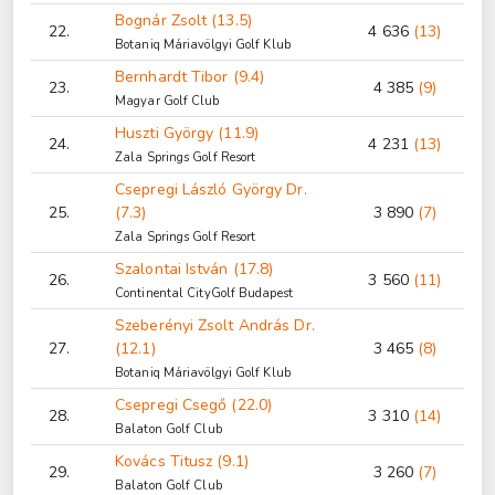
Bognár Zsolt (13.5)
22.
4 636
(13)
Botaniq Máriavölgyi Golf Klub
Bernhardt Tibor (9.4)
23.
4 385
(9)
Magyar Golf Club
Huszti György (11.9)
24.
4 231
(13)
Zala Springs Golf Resort
Csepregi László György Dr.
25.
(7.3)
3 890
(7)
Zala Springs Golf Resort
Szalontai István (17.8)
26.
3 560
(11)
Continental CityGolf Budapest
Szeberényi Zsolt András Dr.
27.
(12.1)
3 465
(8)
Botaniq Máriavölgyi Golf Klub
Csepregi Csegő (22.0)
28.
3 310
(14)
Balaton Golf Club
Kovács Titusz (9.1)
29.
3 260
(7)
Balaton Golf Club