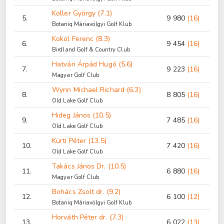
Koller György (7.1)
5.
9 980
(16)
Botaniq Máriavölgyi Golf Klub
Kokol Ferenc (8.3)
6.
9 454
(16)
Birdland Golf & Country Club
Hatvári Árpád Hugó (5.6)
7.
9 223
(16)
Magyar Golf Club
Wynn Michael Richard (6.3)
8.
8 805
(16)
Old Lake Golf Club
Hideg János (10.5)
9.
7 485
(16)
Old Lake Golf Club
Kürti Péter (13.5)
10.
7 420
(16)
Old Lake Golf Club
Takács János Dr. (10.5)
11.
6 880
(16)
Magyar Golf Club
Bohács Zsolt dr. (9.2)
12.
6 100
(12)
Botaniq Máriavölgyi Golf Klub
Horváth Péter dr. (7.3)
13.
6 022
(13)