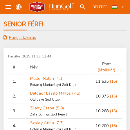
BELÉPÉS
SENIOR FÉRFI
Ranglistakiírás
Frissítve: 2025.11.13. 12:44
Pont
#
Név
(Játékkör)
Müller Ralph (4.1)
1.
11 535
(16)
Botaniq Máriavölgyi Golf Klub
Baldauf László Miklós (7.2)
2.
10 375
(16)
Old Lake Golf Club
Zilahy Csaba (5.8)
3.
10 268
(16)
Zala Springs Golf Resort
Szalay Attila (7.3)
4.
10 200
(16)
Botaniq Máriavölgyi Golf Klub