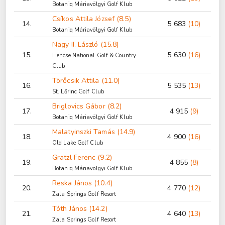
Botaniq Máriavölgyi Golf Klub
Csíkos Attila József (8.5)
14.
5 683
(10)
Botaniq Máriavölgyi Golf Klub
Nagy II. László (15.8)
15.
5 630
(16)
Hencse National Golf & Country
Club
Törőcsik Attila (11.0)
16.
5 535
(13)
St. Lőrinc Golf Club
Briglovics Gábor (8.2)
17.
4 915
(9)
Botaniq Máriavölgyi Golf Klub
Malatyinszki Tamás (14.9)
18.
4 900
(16)
Old Lake Golf Club
Gratzl Ferenc (9.2)
19.
4 855
(8)
Botaniq Máriavölgyi Golf Klub
Reska János (10.4)
20.
4 770
(12)
Zala Springs Golf Resort
Tóth János (14.2)
21.
4 640
(13)
Zala Springs Golf Resort