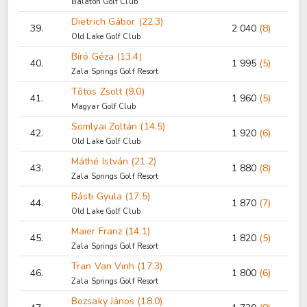
Balaton Golf Club
Dietrich Gábor (22.3)
39.
2 040
(8)
Old Lake Golf Club
Bíró Géza (13.4)
40.
1 995
(5)
Zala Springs Golf Resort
Tőtös Zsolt (9.0)
41.
1 960
(5)
Magyar Golf Club
Somlyai Zoltán (14.5)
42.
1 920
(6)
Old Lake Golf Club
Máthé István (21.2)
43.
1 880
(8)
Zala Springs Golf Resort
Básti Gyula (17.5)
44.
1 870
(7)
Old Lake Golf Club
Maier Franz (14.1)
45.
1 820
(5)
Zala Springs Golf Resort
Tran Van Vinh (17.3)
46.
1 800
(6)
Zala Springs Golf Resort
Bozsaky János (18.0)