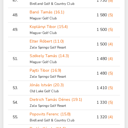
47.
1 730
(8)
Birdland Golf & Country Club
Banó Tamás (16.1)
48.
1 580
(5)
Magyar Golf Club
Koplányi Tibor (15.4)
49.
1 500
(5)
Magyar Golf Club
Elter Róbert (11.0)
1 500
(4)
Zala Springs Golf Resort
Székely Tamás (14.3)
51.
1 480
(4)
Magyar Golf Club
Pajtli Tibor (16.9)
1 480
(5)
Zala Springs Golf Resort
Jónás István (20.3)
53.
1 410
(5)
Old Lake Golf Club
Dietrich Tamás Dénes (19.1)
54.
1 330
(5)
Zala Springs Golf Resort
Popovits Ferenc (15.8)
55.
1 320
(4)
Birdland Golf & Country Club