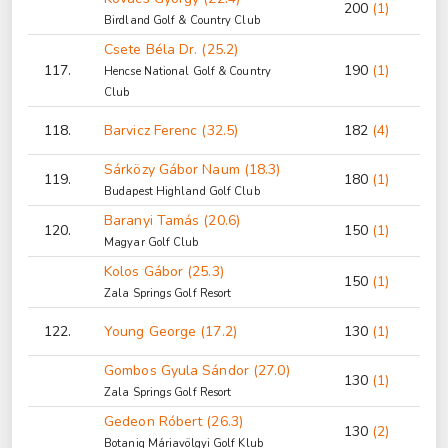
200
(1)
Birdland Golf & Country Club
Csete Béla Dr. (25.2)
117.
190
(1)
Hencse National Golf & Country
Club
118.
Barvicz Ferenc (32.5)
182
(4)
Sárközy Gábor Naum (18.3)
119.
180
(1)
Budapest Highland Golf Club
Baranyi Tamás (20.6)
120.
150
(1)
Magyar Golf Club
Kolos Gábor (25.3)
150
(1)
Zala Springs Golf Resort
122.
Young George (17.2)
130
(1)
Gombos Gyula Sándor (27.0)
130
(1)
Zala Springs Golf Resort
Gedeon Róbert (26.3)
130
(2)
Botaniq Máriavölgyi Golf Klub