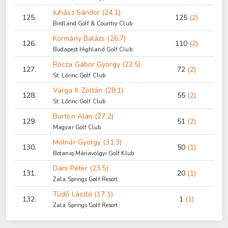
Juhász Sándor (24.1)
125.
125
(2)
Birdland Golf & Country Club
Kormány Balázs (26.7)
126.
110
(2)
Budapest Highland Golf Club
Rócza Gábor György (22.5)
127.
72
(2)
St. Lőrinc Golf Club
Varga II. Zoltán (28.1)
128.
55
(2)
St. Lőrinc Golf Club
Burton Alan (27.2)
129.
51
(2)
Magyar Golf Club
Molnár György (31.3)
130.
50
(1)
Botaniq Máriavölgyi Golf Klub
Dani Péter (23.5)
131.
20
(1)
Zala Springs Golf Resort
Tüdő László (17.1)
132.
1
(1)
Zala Springs Golf Resort