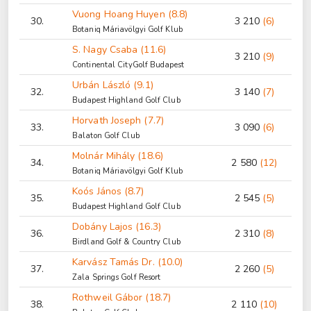
Vuong Hoang Huyen (8.8)
30.
3 210
(6)
Botaniq Máriavölgyi Golf Klub
S. Nagy Csaba (11.6)
3 210
(9)
Continental CityGolf Budapest
Urbán László (9.1)
32.
3 140
(7)
Budapest Highland Golf Club
Horvath Joseph (7.7)
33.
3 090
(6)
Balaton Golf Club
Molnár Mihály (18.6)
34.
2 580
(12)
Botaniq Máriavölgyi Golf Klub
Koós János (8.7)
35.
2 545
(5)
Budapest Highland Golf Club
Dobány Lajos (16.3)
36.
2 310
(8)
Birdland Golf & Country Club
Karvász Tamás Dr. (10.0)
37.
2 260
(5)
Zala Springs Golf Resort
Rothweil Gábor (18.7)
38.
2 110
(10)