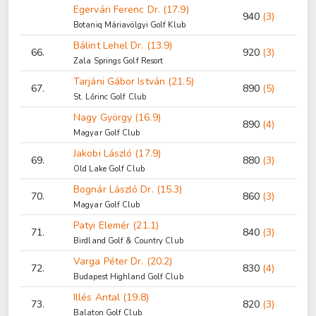
Egervári Ferenc Dr. (17.9)
940
(3)
Botaniq Máriavölgyi Golf Klub
Bálint Lehel Dr. (13.9)
66.
920
(3)
Zala Springs Golf Resort
Tarjáni Gábor István (21.5)
67.
890
(5)
St. Lőrinc Golf Club
Nagy György (16.9)
890
(4)
Magyar Golf Club
Jakobi László (17.9)
69.
880
(3)
Old Lake Golf Club
Bognár László Dr. (15.3)
70.
860
(3)
Magyar Golf Club
Patyi Elemér (21.1)
71.
840
(3)
Birdland Golf & Country Club
Varga Péter Dr. (20.2)
72.
830
(4)
Budapest Highland Golf Club
Illés Antal (19.8)
73.
820
(3)
Balaton Golf Club