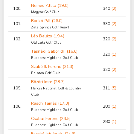
Nemes Attila (19.0)
100.
340
(2)
Magyar Golf Club
Bankó Pál (26.0)
101.
330
(2)
Zala Springs Golf Resort
Léb Balázs (19.4)
102.
320
(2)
Old Lake Golf Club
Tasnádi Gábor dr. (16.6)
320
(1)
Budapest Highland Golf Club
Szabó II. Ferenc (21.3)
320
(2)
Balaton Golf Club
Bözöri Imre (28.7)
105.
311
(5)
Hencse National Golf & Country
Club
Rasch Tamás (17.3)
106.
280
(1)
Budapest Highland Golf Club
Csabai Ferenc (23.5)
280
(1)
Budapest Highland Golf Club
Facskó István dr. (24.6)