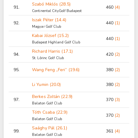
Szabó Miklós (28.5)
91.
460
(4)
Continental CityGolf Budapest
Iszak Péter (14.4)
92.
440
(1)
Magyar Golf Club
Kabai József (15.2)
440
(1)
Budapest Highland Golf Club
Richard Harris (17.1)
94.
420
(2)
St. Lőrinc Golf Club
95.
Wang Feng „Feri” (19.6)
380
(2)
Li Yumin (20.0)
380
(2)
Berkes Zoltán (22.9)
97.
370
(3)
Balaton Golf Club
Tóth Csaba (22.9)
370
(2)
Balaton Golf Club
Saághy Pál (26.1)
99.
361
(4)
Balaton Golf Club