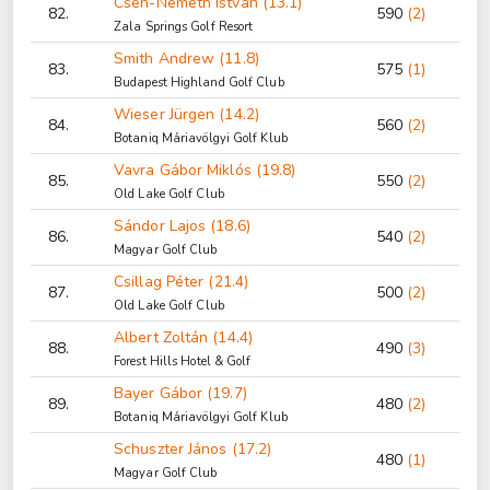
Cseh-Németh István (13.1)
82.
590
(2)
Zala Springs Golf Resort
Smith Andrew (11.8)
83.
575
(1)
Budapest Highland Golf Club
Wieser Jürgen (14.2)
84.
560
(2)
Botaniq Máriavölgyi Golf Klub
Vavra Gábor Miklós (19.8)
85.
550
(2)
Old Lake Golf Club
Sándor Lajos (18.6)
86.
540
(2)
Magyar Golf Club
Csillag Péter (21.4)
87.
500
(2)
Old Lake Golf Club
Albert Zoltán (14.4)
88.
490
(3)
Forest Hills Hotel & Golf
Bayer Gábor (19.7)
89.
480
(2)
Botaniq Máriavölgyi Golf Klub
Schuszter János (17.2)
480
(1)
Magyar Golf Club