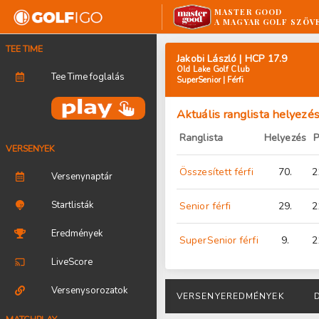
MASTER GOOD
A MAGYAR GOLF SZÖV
TEE TIME
Jakobi László | HCP 17.9
Old Lake Golf Club
Tee Time foglalás
SuperSenior | Férfi
Aktuális ranglista helyezé
Ranglista
Helyezés
P
VERSENYEK
Összesített férfi
70.
2
Versenynaptár
Startlisták
Senior férfi
29.
2
Eredmények
SuperSenior férfi
9.
2
LiveScore
Versenysorozatok
VERSENYEREDMÉNYEK