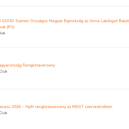
 GOOD Szenior Országos Magyar Bajnokság az Anna Lakóliget Balat
val (R1)
lub
agyarország Ranglistaverseny
 Club
 tavasz 2026 – Nyílt ranglistaverseny az MSGT szervezésében
 Club