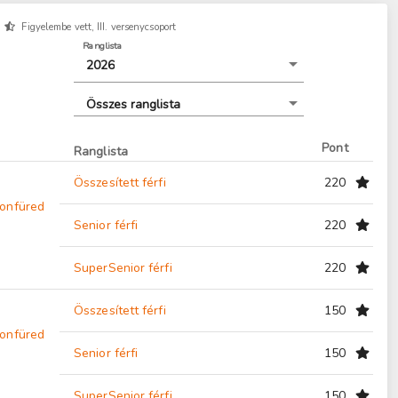
Figyelembe vett, III. versenycsoport
Ranglista
2026
Összes ranglista
Pont
Ranglista
Összesített férfi
220
onfüred
Senior férfi
220
SuperSenior férfi
220
Összesített férfi
150
onfüred
Senior férfi
150
SuperSenior férfi
150