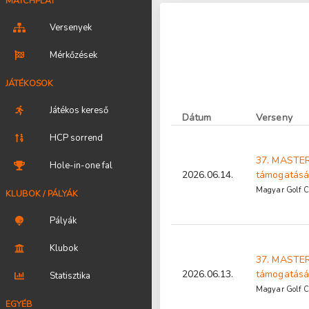
MATCHPLAY
Versenyek
Mérkőzések
JÁTÉKOSOK
Játékos kereső
Dátum
Verseny
HCP sorrend
37. MASTER
Hole-in-one fal
2026.06.14.
támogatásá
Magyar Golf C
KLUBOK / PÁLYÁK
Pályák
Klubok
37. MASTER
2026.06.13.
támogatásá
Statisztika
Magyar Golf C
EGYÉB