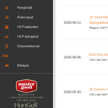
Ranglisták
Klubcsapat
37. MASTER
2026.06.12.
támogatásá
HCP kalkulátor
Magyar Golf C
HCP előrejelző
Dokumentumok
Emil Frey M
FIÓK
2026.06.06.
Old Lake Golf
Belépés
XI. Szenior
2026.05.30.
Old Lake Golf
MASTER GOOD
A MAGYAR GOLF SZÖVETSÉG
FŐTÁMOGATÓJA