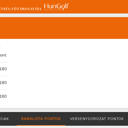
ETSÉG FŐTÁMOGATÓJA
s
ont
180
180
180
DÍJAK
RANGLISTA PONTOK
VERSENYSOROZAT PONTOK