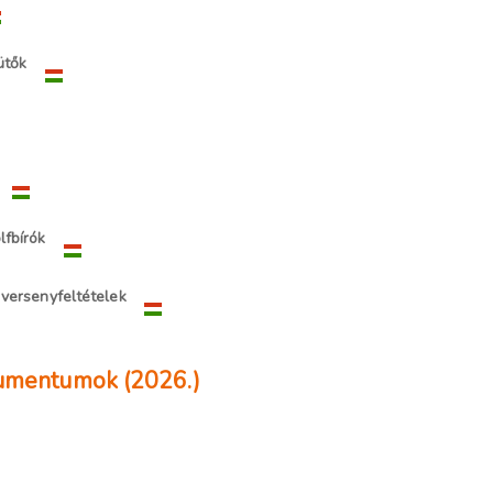
ütők
fbírók
 versenyfeltételek
kumentumok (2026.)