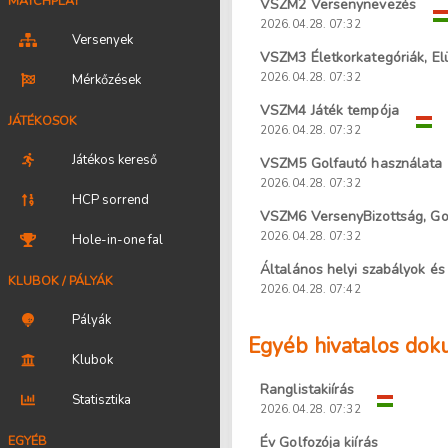
MATCHPLAY
VSZM2 Versenynevezés
2026.04.28. 07:32
Versenyek
VSZM3 Életkorkategóriák, El
2026.04.28. 07:32
Mérkőzések
VSZM4 Játék tempója
JÁTÉKOSOK
2026.04.28. 07:32
Játékos kereső
VSZM5 Golfautó használata
2026.04.28. 07:32
HCP sorrend
VSZM6 VersenyBizottság, Gol
2026.04.28. 07:32
Hole-in-one fal
Általános helyi szabályok és
KLUBOK / PÁLYÁK
2026.04.28. 07:42
Pályák
Egyéb hivatalos do
Klubok
Ranglistakiírás
Statisztika
2026.04.28. 07:32
EGYÉB
Év Golfozója kiírás