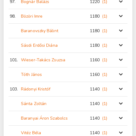
97.
Bognár Balázs
1220
(1
)
98.
Bözöri Imre
1180
(1
)
Baranovszky Bálint
1180
(1
)
Sásdi Erdősi Diána
1180
(1
)
101.
Wieser-Takács Zsuzsa
1160
(1
)
Tóth János
1160
(1
)
103.
Rádonyi Kristóf
1140
(1
)
Sánta Zoltán
1140
(1
)
Baranyai Áron Szabolcs
1140
(1
)
Vitéz Béla
1140
(1
)