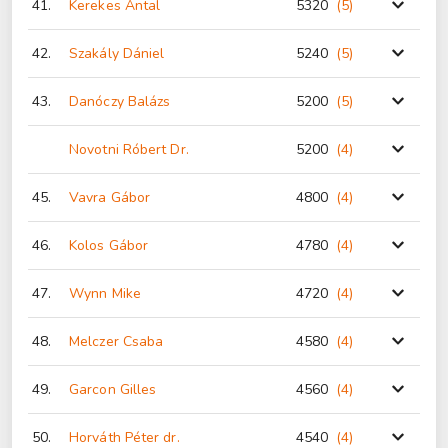
41.
Kerekes Antal
5320
(5
)
42.
Szakály Dániel
5240
(5
)
43.
Danóczy Balázs
5200
(5
)
Novotni Róbert Dr.
5200
(4
)
45.
Vavra Gábor
4800
(4
)
46.
Kolos Gábor
4780
(4
)
47.
Wynn Mike
4720
(4
)
48.
Melczer Csaba
4580
(4
)
49.
Garcon Gilles
4560
(4
)
50.
Horváth Péter dr.
4540
(4
)