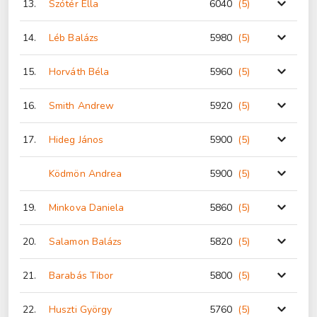
13.
Szótér Ella
6040
(5
)
14.
Léb Balázs
5980
(5
)
15.
Horváth Béla
5960
(5
)
16.
Smith Andrew
5920
(5
)
17.
Hideg János
5900
(5
)
Ködmön Andrea
5900
(5
)
19.
Minkova Daniela
5860
(5
)
20.
Salamon Balázs
5820
(5
)
21.
Barabás Tibor
5800
(5
)
22.
Huszti György
5760
(5
)