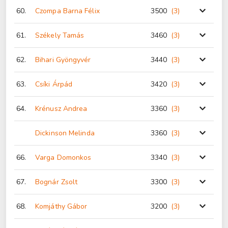
60.
Czompa Barna Félix
3500
(3
)
61.
Székely Tamás
3460
(3
)
62.
Bihari Gyöngyvér
3440
(3
)
63.
Csíki Árpád
3420
(3
)
64.
Krénusz Andrea
3360
(3
)
Dickinson Melinda
3360
(3
)
66.
Varga Domonkos
3340
(3
)
67.
Bognár Zsolt
3300
(3
)
68.
Komjáthy Gábor
3200
(3
)