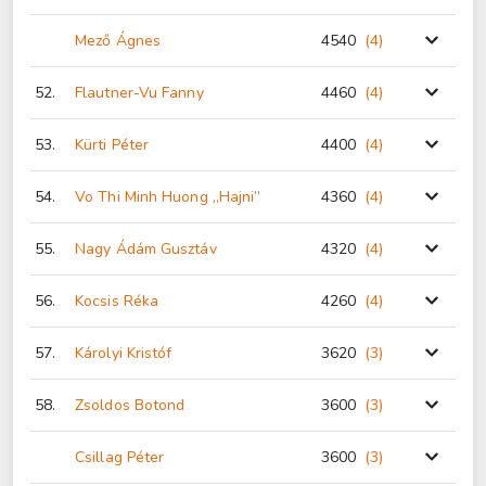
Mező Ágnes
4540
(4
)
52.
Flautner-Vu Fanny
4460
(4
)
53.
Kürti Péter
4400
(4
)
54.
Vo Thi Minh Huong „Hajni”
4360
(4
)
55.
Nagy Ádám Gusztáv
4320
(4
)
56.
Kocsis Réka
4260
(4
)
57.
Károlyi Kristóf
3620
(3
)
58.
Zsoldos Botond
3600
(3
)
Csillag Péter
3600
(3
)