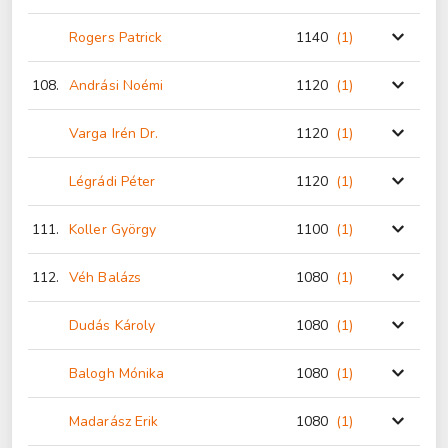
Rogers Patrick
1140
(1
)
108.
Andrási Noémi
1120
(1
)
Varga Irén Dr.
1120
(1
)
Légrádi Péter
1120
(1
)
111.
Koller György
1100
(1
)
112.
Véh Balázs
1080
(1
)
Dudás Károly
1080
(1
)
Balogh Mónika
1080
(1
)
Madarász Erik
1080
(1
)