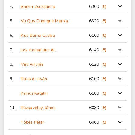
4.
Sajner Zsuzsanna
6360
(5
)
5.
Vu Quy Duongné Marika
6320
(5
)
6.
Kiss Barna Csaba
6160
(5
)
7.
Lex Annamária dr.
6140
(5
)
8.
Vati András
6120
(5
)
9.
Ratskó István
6100
(5
)
Kaincz Katalin
6100
(5
)
11.
Rózsavölgyi János
6080
(5
)
Tőkés Péter
6080
(5
)