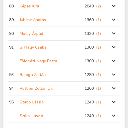
88.
Képes Kira
2040
(2
)
89.
Juhász András
1360
(1
)
90.
Mutsy Árpád
1320
(1
)
91.
S. Nagy Csaba
1300
(1
)
Földházi-Nagy Petra
1300
(1
)
93.
Balogh Zoltán
1280
(1
)
94.
Ruttner Zoltán Dr.
1260
(1
)
95.
Szabó László
1240
(1
)
Szűcs László
1240
(1
)