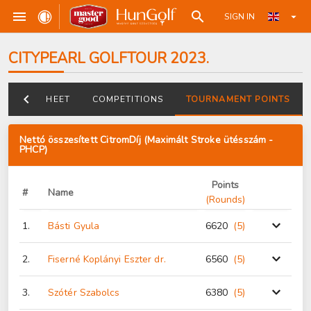
SIGN IN
CITYPEARL GOLFTOUR 2023.
DATASHEET
COMPETITIONS
TOURNAMENT POINTS
Nettó összesített CitromDíj (Maximált Stroke ütésszám -
PHCP)
Points
#
Name
(Rounds)
1.
Básti Gyula
6620
(5
)
2.
Fiserné Koplányi Eszter dr.
6560
(5
)
3.
Szótér Szabolcs
6380
(5
)