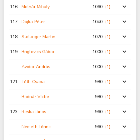
116.
Molnár Mihály
1060
(1
)
117.
Dajka Péter
1040
(1
)
118.
Stöllinger Martin
1020
(1
)
119.
Briglovics Gábor
1000
(1
)
Avidor András
1000
(1
)
121.
Tóth Csaba
980
(1
)
Bodnár Viktor
980
(1
)
123.
Reska János
960
(1
)
Németh Lőrinc
960
(1
)