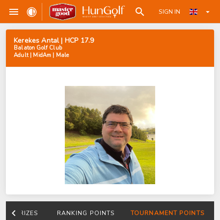
SIGN IN
Kerekes Antal | HCP 17.9
Balaton Golf Club
Adult | MidAm | Male
PRIZES
RANKING POINTS
TOURNAMENT POINTS