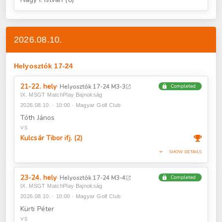
2026.08.10.
Helyosztók 17-24
21-22. hely
· Helyosztók 17-24 M3-3
Completed
lock
open_in_new
IX. MSGT MatchPlay Bajnokság
2026.08.10. · 10:00 · Magyar Golf Club
Tóth János
VS
Kulcsár Tibor ifj. (2)
expand_more
SHOW DETAILS
23-24. hely
· Helyosztók 17-24 M3-4
Completed
lock
open_in_new
IX. MSGT MatchPlay Bajnokság
2026.08.10. · 10:00 · Magyar Golf Club
Kürti Péter
VS