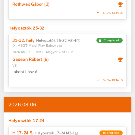
Rothweil Gábor (3)
expand_more
SHOW DETAILS
Helyosztók 25-32
31-32. hely
· Helyosztók 25-32 M3-4
Completed
lock
open_in_new
IX. MSGT MatchPlay Bajnokság
2026.08.10. · 10:00 · Magyar Golf Club
Gedeon Róbert (6)
VS
Jakobi László
expand_more
SHOW DETAILS
2026.08.06.
Helyosztók 17-24
H 17-24 5.
· Helyosztók 17-24 M2-1
In progress
open_in_new