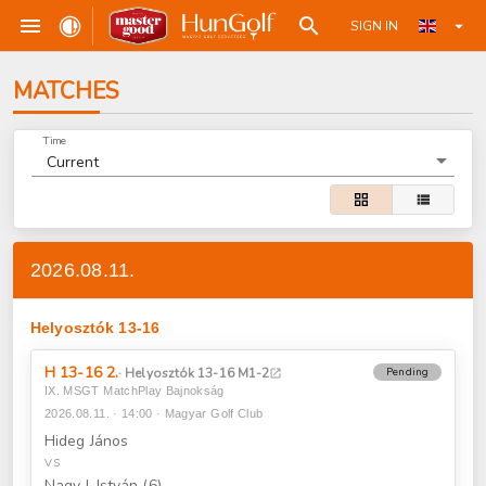
SIGN IN
MATCHES
Time
grid_view
view_list
2026.08.11.
Helyosztók 13-16
H 13-16 2.
· Helyosztók 13-16 M1-2
Pending
open_in_new
IX. MSGT MatchPlay Bajnokság
2026.08.11. · 14:00 · Magyar Golf Club
Hideg János
VS
Nagy I. István (6)