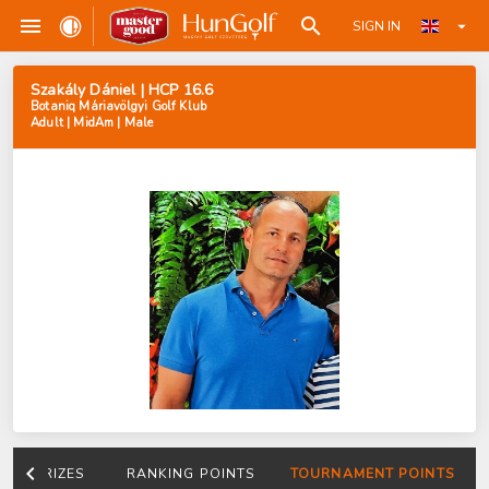
SIGN IN
Szakály Dániel | HCP 16.6
Botaniq Máriavölgyi Golf Klub
Adult | MidAm | Male
PRIZES
RANKING POINTS
TOURNAMENT POINTS