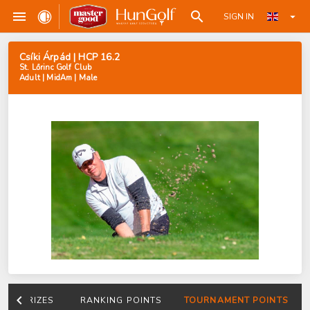
SIGN IN
Csíki Árpád | HCP 16.2
St. Lőrinc Golf Club
Adult | MidAm | Male
PRIZES
RANKING POINTS
TOURNAMENT POINTS