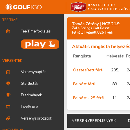
MASTER GOOD
A MAGYAR GOLF SZÖV
TEE TIME
Tamás Zétény | HCP 21.9
Zala Springs Golf Resort
Tee Time foglalás
Felnőtt | Felnőtt U25 | Férfi
Aktuális ranglista helyezé
Ranglista
Helyezés
P
VERSENYEK
Összesített férfi
205.
2
Versenynaptár
Startlisták
Felnőtt férfi
89.
2
Eredmények
Felnőtt U25 férfi
11.
2
LiveScore
Versenysorozatok
VERSENYEREDMÉNYEK