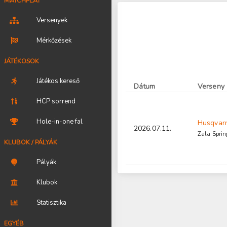
MATCHPLAY
Versenyek
Mérkőzések
JÁTÉKOSOK
Játékos kereső
Dátum
Verseny
HCP sorrend
Hole-in-one fal
Husqvarn
2026.07.11.
Zala Sprin
KLUBOK / PÁLYÁK
Pályák
Klubok
Statisztika
EGYÉB