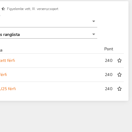
Figyelembe vett, III. versenycsoport
a
s ranglista
Pont
ta
ett férfi
240
érfi
240
U25 férfi
240