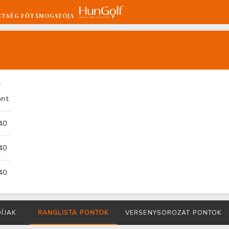
ETSÉG FŐTÁMOGATÓJA
s
ont
40
40
40
DÍJAK
RANGLISTA PONTOK
VERSENYSOROZAT PONTOK