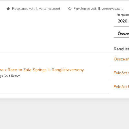
Figyelembe vett, I. versenycsoport
Figyelembe vett, II. versenycsoport
Ranglist
2026
Össze
Ranglis
Összesít
a x Race to Zala Springs II. Ranglistaverseny
Felnőtt f
gs Golf Resort
Felnőtt 