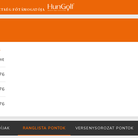
ETSÉG FŐTÁMOGATÓJA
s
nt
76
76
76
DÍJAK
RANGLISTA PONTOK
VERSENYSOROZAT PONTOK