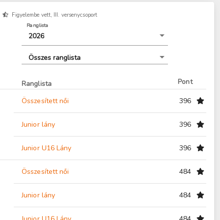
Figyelembe vett, III. versenycsoport
Ranglista
2026
Összes ranglista
Pont
Ranglista
Összesített női
396
Junior lány
396
Junior U16 Lány
396
Összesített női
484
Junior lány
484
Junior U16 Lány
484