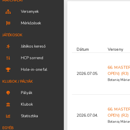
MATCHPLAY
Versenyek
Mérkőzések
JÁTÉKOSOK
Játékos kereső
Dátum
Verseny
HCP sorrend
66. MASTE
Hole-in-one fal
2026.07.05.
OPEN) (R3)
Botaniq Máriav
KLUBOK / PÁLYÁK
Pályák
Klubok
66. MASTE
2026.07.04.
OPEN) (R2)
Statisztika
Botaniq Máriav
EGYÉB