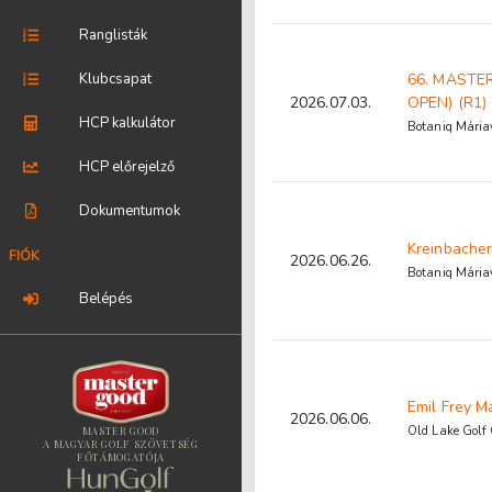
Ranglisták
Klubcsapat
66. MASTE
2026.07.03.
OPEN) (R1)
HCP kalkulátor
Botaniq Máriav
HCP előrejelző
Dokumentumok
Kreinbacher
FIÓK
2026.06.26.
Botaniq Máriav
Belépés
Emil Frey M
2026.06.06.
Old Lake Golf
MASTER GOOD
A MAGYAR GOLF SZÖVETSÉG
FŐTÁMOGATÓJA