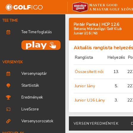
MASTER GOOD
A MAGYAR GOLF SZÖV
TEE TIME
Pintér Panka | HCP 12.6
Botaniq Máriavölgyi Golf Klub
Tee Time foglalás
Junior U16 | Nő
Aktuális ranglista helyezé
Ranglista
Helyezés
Po
VERSENYEK
Összesített női
13.
22
Versenynaptár
Startlisták
Junior lány
5.
22
Eredmények
Junior U16 Lány
3.
22
LiveScore
Versenysorozatok
VERSENYEREDMÉNYEK