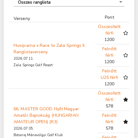
Összes ranglista
Pont
Verseny
Összesített
férfi
1200
Husqvarna x Race to Zala Springs II.
Felnőtt
Ranglistaverseny
férfi
2026.07.11.
1200
Zala Springs Golf Resort
Felnőtt
U25 férfi
1200
Összesített
férfi
578
66. MASTER GOOD Nyílt Magyar
Amatőr Bajnokság (HUNGARIAN
Felnőtt
AMATEUR OPEN) (R3)
férfi
578
2026.07.05.
Botaniq Máriavölgyi Golf Klub
Felnőtt