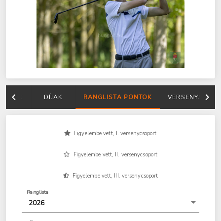
MÉNYEK
DÍJAK
RANGLISTA PONTOK
VERSENYSORO
Figyelembe vett, I. versenycsoport
Figyelembe vett, II. versenycsoport
Figyelembe vett, III. versenycsoport
Ranglista
2026