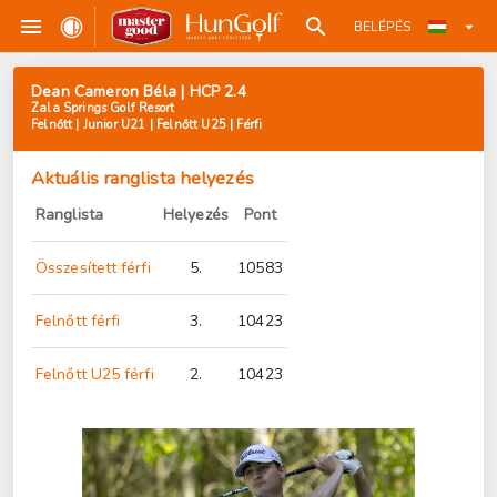
BELÉPÉS
Dean Cameron Béla | HCP 2.4
Zala Springs Golf Resort
Felnőtt | Junior U21 | Felnőtt U25 | Férfi
Aktuális ranglista helyezés
Ranglista
Helyezés
Pont
Összesített férfi
5.
10583
Felnőtt férfi
3.
10423
Felnőtt U25 férfi
2.
10423