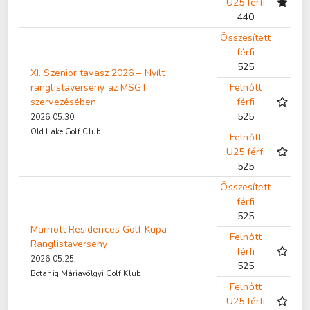
U25 férfi
440
Összesített
férfi
525
XI. Szenior tavasz 2026 – Nyílt
ranglistaverseny az MSGT
Felnőtt
szervezésében
férfi
525
2026.05.30.
Old Lake Golf Club
Felnőtt
U25 férfi
525
Összesített
férfi
525
Marriott Residences Golf Kupa -
Felnőtt
Ranglistaverseny
férfi
2026.05.25.
525
Botaniq Máriavölgyi Golf Klub
Felnőtt
U25 férfi