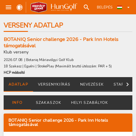
BELÉPÉS
VERSENY ADATLAP
BOTANIQ Senior challenge 2026 - Park Inn Hotels
támogatásával
Klub verseny
2026.07.08. | Botaniq Máriavölgyi Golf Klub
18 Szakasz | Egyéni | StrokePlay
(Maximált bruttó ütésszám: PAR + 5)
HCP módosító
ADATLAP
VERSENYKIÍRÁS
NEVEZÉSEK
STARTLIST
INFO
SZAKASZOK
HELYI SZABÁLYOK
BOTANIQ Senior challenge 2026 - Park Inn Hotels
támogatásával