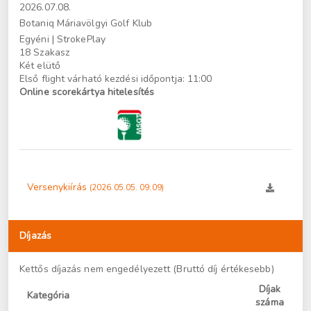
2026.07.08.
Botaniq Máriavölgyi Golf Klub
Egyéni
| StrokePlay
18 Szakasz
Két elütő
Első flight várható kezdési időpontja: 11:00
Online scorekártya hitelesítés
Versenykiírás
(2026.05.05. 09:09)
Díjazás
Kettős díjazás nem engedélyezett (Bruttó díj értékesebb)
Díjak
Kategória
száma