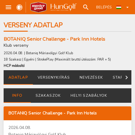
BELÉPÉS
VERSENY ADATLAP
BOTANIQ Senior Challenge - Park Inn Hotels
Klub verseny
2026.04.08. | Botaniq Máriavölgyi Golf Klub
18 Szakasz | Egyéni | StrokePlay
(Maximált bruttó ütésszám: PAR + 5)
HCP módosító
ADATLAP
VERSENYKIÍRÁS
NEVEZÉSEK
STARTLIST
INFO
SZAKASZOK
HELYI SZABÁLYOK
BOTANIQ Senior Challenge - Park Inn Hotels
2026.04.08.
Botaniq Máriavölgyi Golf Klub