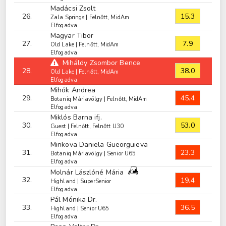
Madácsi Zsolt
15.3
26.
Zala Springs
| Felnőtt, MidAm
Elfogadva
Magyar Tibor
7.9
27.
Old Lake
| Felnőtt, MidAm
Elfogadva
Miháldy Zsombor Bence
38.0
28.
Old Lake
| Felnőtt, MidAm
Elfogadva
Mihók Andrea
45.4
29.
Botaniq Máriavölgy
| Felnőtt, MidAm
Elfogadva
Miklós Barna ifj.
53.0
30.
Guest
| Felnőtt, Felnőtt U30
Elfogadva
Minkova Daniela Gueorguieva
23.3
31.
Botaniq Máriavölgy
| Senior U65
Elfogadva
Molnár Lászlóné Mária
32.
19.4
Highland
| SuperSenior
Elfogadva
Pál Mónika Dr.
36.5
33.
Highland
| Senior U65
Elfogadva