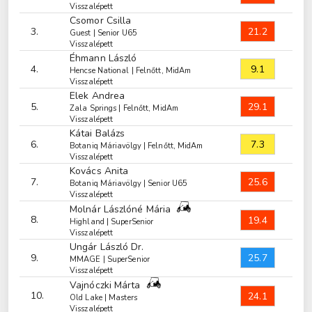
Visszalépett
Csomor Csilla
21.2
3.
Guest
| Senior U65
Visszalépett
Éhmann László
9.1
4.
Hencse National
| Felnőtt, MidAm
Visszalépett
Elek Andrea
29.1
5.
Zala Springs
| Felnőtt, MidAm
Visszalépett
Kátai Balázs
7.3
6.
Botaniq Máriavölgy
| Felnőtt, MidAm
Visszalépett
Kovács Anita
25.6
7.
Botaniq Máriavölgy
| Senior U65
Visszalépett
Molnár Lászlóné Mária
8.
19.4
Highland
| SuperSenior
Visszalépett
Ungár László Dr.
25.7
9.
MMAGE
| SuperSenior
Visszalépett
Vajnóczki Márta
10.
24.1
Old Lake
| Masters
Visszalépett