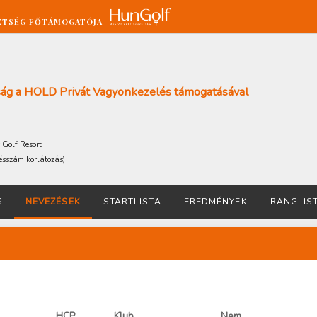
ETSÉG FŐTÁMOGATÓJA
ság a HOLD Privát Vagyonkezelés támogatásával
 Golf Resort
tésszám korlátozás
)
S
NEVEZÉSEK
STARTLISTA
EREDMÉNYEK
RANGLIS
HCP
Klub
Nem