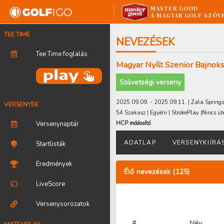
MASTER GOOD
A MAGYAR GOLF SZÖV
TEE TIME
NEVEZÉSEK
Tee Time foglalás
Magyar Nyílt Szenior Bajnok
Szövetségi verseny
2025.09.09. - 2025.09.11. | Zala Springs
VERSENYEK
54 Szakasz | Egyéni | StrokePlay
(Nincs ü
Versenynaptár
HCP módosító
ADATLAP
VERSENYKIÍRÁ
Startlisták
Eredmények
Élő nevezések (125)
LiveScore
Versenysorozatok
#
Név