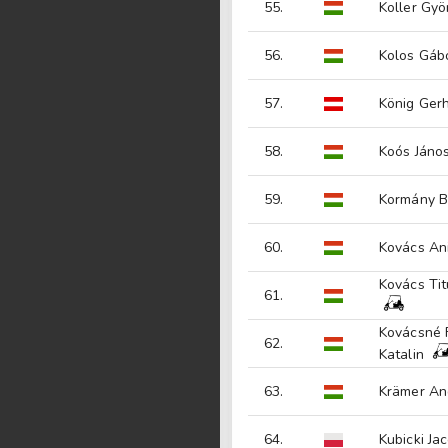
55.
Koller Gyö
56.
Kolos Gáb
57.
König Ger
58.
Koós Jáno
59.
Kormány B
60.
Kovács An
Kovács Tit
61.
Kovácsné 
62.
Katalin
63.
Krämer An
64.
Kubicki Jac