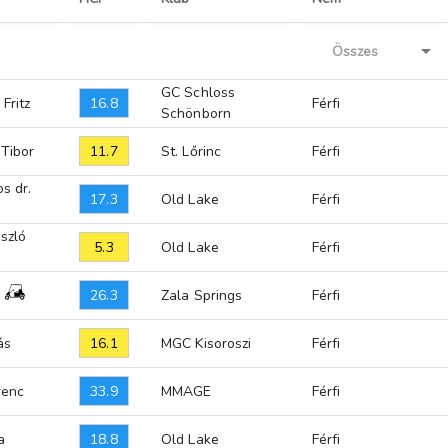
GC Schloss
16.8
Fritz
Férfi
Schönborn
11.7
 Tibor
St. Lőrinc
Férfi
s dr.
17.3
Old Lake
Férfi
szló
5.3
Old Lake
Férfi
26.3
Zala Springs
Férfi
16.1
ás
MGC Kisoroszi
Férfi
33.9
renc
MMAGE
Férfi
18.8
a
Old Lake
Férfi