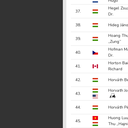
Hugó
Hegel Zsu
37.
Dr.
38.
Hideg Ján
Hoang Th
39.
„Zung”
Hofman Ma
40.
Dr.
Horton Bai
41.
Richard
42.
Horváth B
Horvath J
43.
44.
Horváth Pé
Huong Luu
45.
Thu „Hajni