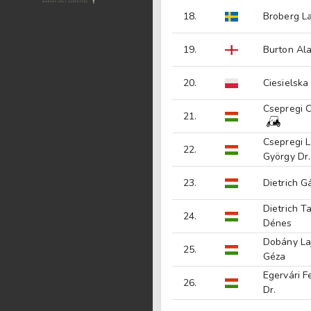
18.
Broberg La
19.
Burton Al
20.
Ciesielska
Csepregi 
21.
Csepregi L
22.
György Dr.
23.
Dietrich G
Dietrich T
24.
Dénes
Dobány La
25.
Géza
Egervári F
26.
Dr.