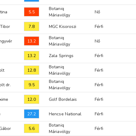
Botaniq
5.5
tina
Nő
Máriavölgy
7.8
Tibor
MGC Kisoroszi
Férfi
Botaniq
13.2
ngyvér
Nő
Máriavölgy
13.2
Zala Springs
Férfi
Botaniq
12.8
olt
Férfi
Máriavölgy
Botaniq
9.5
lt dr.
Férfi
Máriavölgy
12.0
xime
Golf Bordelais
Férfi
27.2
e
Hencse National
Férfi
Botaniq
5.6
 Gábor
Férfi
Máriavölgy