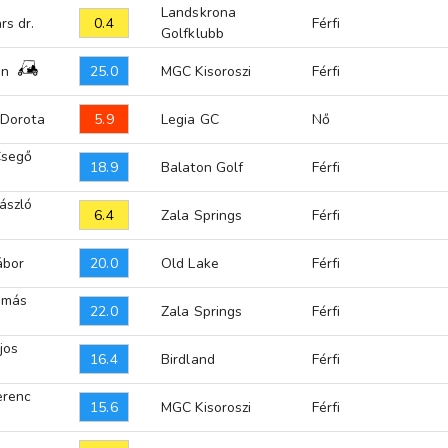
Landskrona
0.4
rs dr.
Férfi
Golfklubb
25.0
an
MGC Kisoroszi
Férfi
5.9
 Dorota
Legia GC
Nő
Csegő
18.9
Balaton Golf
Férfi
ászló
6.4
Zala Springs
Férfi
20.0
ábor
Old Lake
Férfi
amás
22.0
Zala Springs
Férfi
jos
16.4
Birdland
Férfi
erenc
15.6
MGC Kisoroszi
Férfi