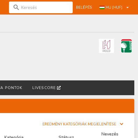
BELÉPÉS
HU (HUF)
TA PONTOK
LIVESCORE
EREDMÉNY KATEGÓRIÁK MEGJELENÍTÉSE
Nevezés
Kategória
Státusz