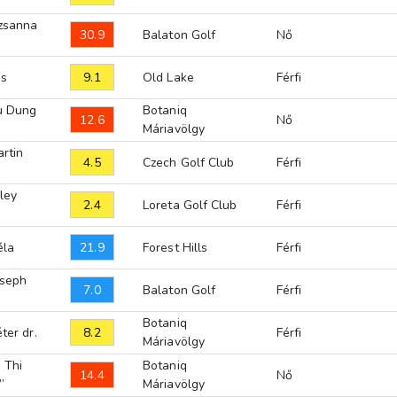
zsanna
30.9
Balaton Golf
Nő
9.1
os
Old Lake
Férfi
u Dung
Botaniq
12.6
Nő
Máriavölgy
rtin
4.5
Czech Golf Club
Férfi
ley
2.4
Loreta Golf Club
Férfi
21.9
éla
Forest Hills
Férfi
oseph
7.0
Balaton Golf
Férfi
Botaniq
8.2
ter dr.
Férfi
Máriavölgy
 Thi
Botaniq
14.4
Nő
”
Máriavölgy