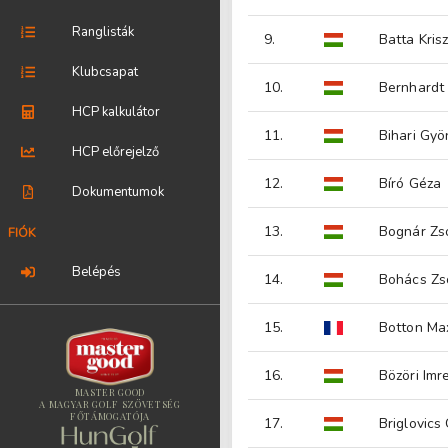
Ranglisták
9.
Batta Krisz
Klubcsapat
10.
Bernhardt 
HCP kalkulátor
11.
Bihari Gyö
HCP előrejelző
12.
Bíró Géza
Dokumentumok
13.
Bognár Zs
FIÓK
Belépés
14.
Bohács Zso
15.
Botton Ma
16.
Bözöri Imr
MASTER GOOD
A MAGYAR GOLF SZÖVETSÉG
FŐTÁMOGATÓJA
17.
Briglovics