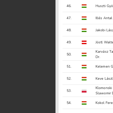
46.
Huszti Gyö
47.
Illés Antal
48.
Jakobi Lás
49.
Jöstl Walt
Karvász T
50.
Dr.
51.
Kelemen G
52.
Keve Lász
Klomonski
53.
Slawomir 
54.
Kokol Fer