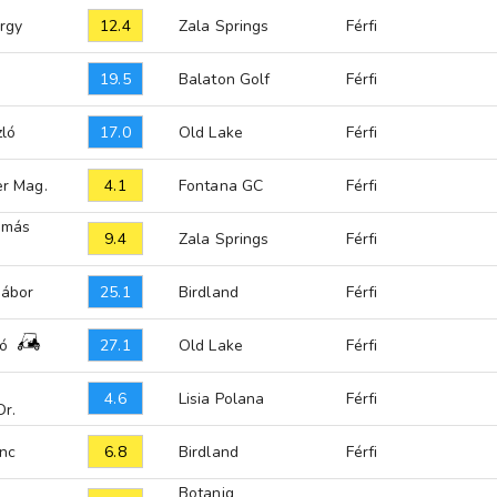
12.4
rgy
Zala Springs
Férfi
19.5
Balaton Golf
Férfi
17.0
zló
Old Lake
Férfi
4.1
er Mag.
Fontana GC
Férfi
amás
9.4
Zala Springs
Férfi
25.1
ábor
Birdland
Férfi
27.1
ló
Old Lake
Férfi
4.6
Lisia Polana
Férfi
Dr.
6.8
enc
Birdland
Férfi
Botaniq