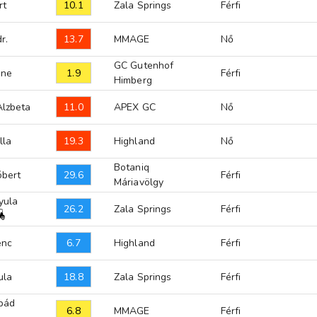
10.1
rt
Zala Springs
Férfi
13.7
r.
MMAGE
Nő
GC Gutenhof
1.9
ene
Férfi
Himberg
11.0
Alzbeta
APEX GC
Nő
19.3
lla
Highland
Nő
Botaniq
29.6
bert
Férfi
Máriavölgy
yula
26.2
Zala Springs
Férfi
6.7
enc
Highland
Férfi
18.8
ula
Zala Springs
Férfi
rpád
6.8
MMAGE
Férfi