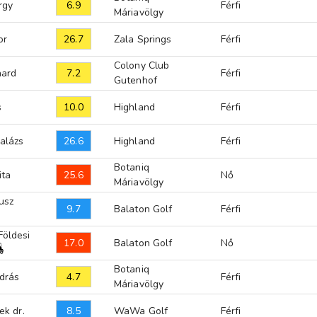
6.9
rgy
Férfi
Máriavölgy
26.7
or
Zala Springs
Férfi
Colony Club
7.2
hard
Férfi
Gutenhof
10.0
s
Highland
Férfi
26.6
alázs
Highland
Férfi
Botaniq
25.6
ita
Nő
Máriavölgy
usz
9.7
Balaton Golf
Férfi
Földesi
17.0
Balaton Golf
Nő
Botaniq
4.7
drás
Férfi
Máriavölgy
8.5
ek dr.
WaWa Golf
Férfi