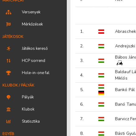
MATCHPLAY
Versenyek
Mérkőzések
1.
Abraschek 
JÁTÉKOSOK
2.
Andrejszki
Játékos kereső
Bábos Jáno
3.
HCP sorrend
Baldauf Lá
Hole-in-one fal
4.
Miklós
KLUBOK / PÁLYÁK
5.
Bankó Pál
Pályák
6.
Banó Tam
Klubok
7.
Barvicz Fe
Statisztika
8.
Básti Gyul
EGYÉB