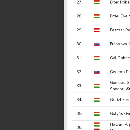
27.
Elter Róbe
28.
Erdei Éva d
29.
Fastner R
30.
Fulopova 
31.
Gál Gabrie
32.
Gedeon Ró
Gombos G
33.
Sándor
34.
Gratzl Fer
35.
Gulyás Gy
Hatvári Á
36.