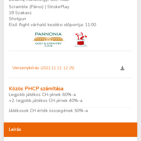
Scramble (Páros) | StrokePlay
18 Szakasz
Shotgun
Első flight várható kezdési időpontja: 11:00
Versenykiírás
(2022.11.13. 12:25)
Közös PHCP számítása
Legjobb játékos CH-jének 60%-a
+2. legjobb játékos CH-jének 40%-a
Játékosok CH érték összegének 50%-a
Leírás