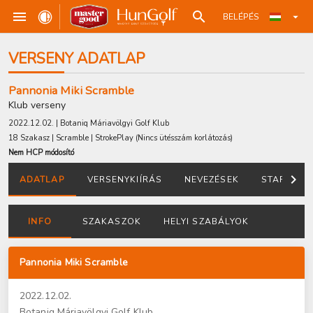
BELÉPÉS
VERSENY ADATLAP
Pannonia Miki Scramble
Klub verseny
2022.12.02. | Botaniq Máriavölgyi Golf Klub
18 Szakasz | Scramble | StrokePlay
(Nincs ütésszám korlátozás
)
Nem HCP módosító
ADATLAP
VERSENYKIÍRÁS
NEVEZÉSEK
STARTLIST
INFO
SZAKASZOK
HELYI SZABÁLYOK
Pannonia Miki Scramble
2022.12.02.
Botaniq Máriavölgyi Golf Klub