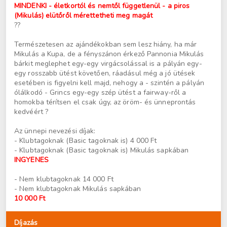
MINDENKI - életkortól és nemtől függetlenül - a piros
(Mikulás) elütőről mérettetheti meg magát
??
Természetesen az ajándékokban sem lesz hiány, ha már
Mikulás a Kupa, de a fényszánon érkező Pannonia Mikulás
bárkit meglephet egy-egy virgácsolással is a pályán egy-
egy rosszabb ütést követően, ráadásul még a jó ütések
esetében is figyelni kell majd, nehogy a - szintén a pályán
ólálkodó - Grincs egy-egy szép ütést a fairway-ről a
homokba térítsen el csak úgy, az öröm- és ünneprontás
kedvéért ?
Az ünnepi nevezési díjak:
- Klubtagoknak (Basic tagoknak is) 4 000 Ft
- Klubtagoknak (Basic tagoknak is) Mikulás sapkában
INGYENES
- Nem klubtagoknak 14 000 Ft
- Nem klubtagoknak Mikulás sapkában
10 000 Ft
Díjazás