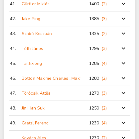
41.
Gürtler Miklós
1400
(2
)
42.
Jake Ying
1385
(3
)
43.
Szabó Krisztián
1335
(2
)
44.
Tóth János
1295
(3
)
45.
Tai Jixiong
1285
(4
)
46.
Botton Maxime Charles „Max”
1280
(2
)
47.
Törőcsik Attila
1270
(3
)
48.
Jin Han Suk
1250
(2
)
49.
Gratzl Ferenc
1230
(4
)
Kovács Alex
1230
(2
)