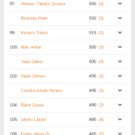
97.
Wieser-Takács Zsuzsa
550
(2
)
Bozsaky Márk
550
(2
)
99.
Kovács Titusz
515
(1
)
100.
Illés Antal
500
(3
)
Vida Gábor
500
(3
)
102.
Fejős Dénes
495
(1
)
Csonka István Ferenc
495
(1
)
104.
Básti Gyula
490
(2
)
105.
Jakobi László
485
(4
)
106.
Fodor János Dr.
465
(2
)