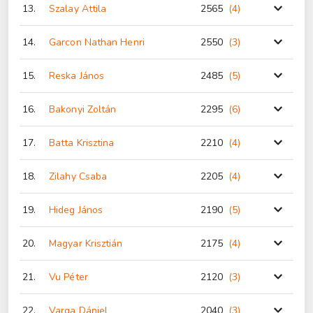
13.
Szalay Attila
2565
(4
)
14.
Garcon Nathan Henri
2550
(3
)
15.
Reska János
2485
(5
)
16.
Bakonyi Zoltán
2295
(6
)
17.
Batta Krisztina
2210
(4
)
18.
Zilahy Csaba
2205
(4
)
19.
Hideg János
2190
(5
)
20.
Magyar Krisztián
2175
(4
)
21.
Vu Péter
2120
(3
)
22.
Varga Dániel
2040
(3
)