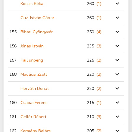
Kocsis Réka
260
(1
)
Guzi István Gábor
260
(1
)
155.
Bihari Gyöngyvér
250
(4
)
156.
Jónás István
235
(3
)
157.
Tai Junpeng
225
(2
)
158.
Madácsi Zsolt
220
(2
)
Horváth Donát
220
(2
)
160.
Csabai Ferenc
215
(1
)
161.
Gellér Róbert
210
(3
)
162.
Kormány Balázs
205
(2
)