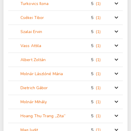
Turkovics Ilona
5
(1
)
Csékei Tibor
5
(1
)
Szalai Ervin
5
(1
)
Vass Attila
5
(1
)
Albert Zoltán
5
(1
)
Molnár Lászlóné Mária
5
(1
)
Dietrich Gábor
5
(1
)
Molnár Mihály
5
(1
)
Hoang Thu Trang „Zita”
5
(1
)
Mag Judit
5
(1
)