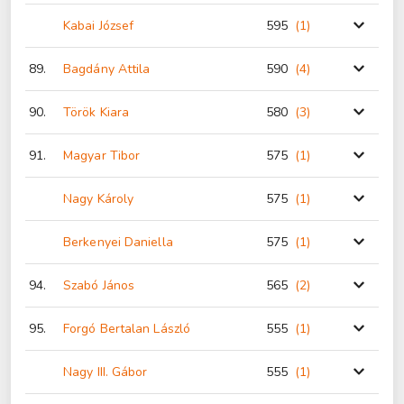
Kabai József
595
(1
)
89.
Bagdány Attila
590
(4
)
90.
Török Kiara
580
(3
)
91.
Magyar Tibor
575
(1
)
Nagy Károly
575
(1
)
Berkenyei Daniella
575
(1
)
94.
Szabó János
565
(2
)
95.
Forgó Bertalan László
555
(1
)
Nagy III. Gábor
555
(1
)