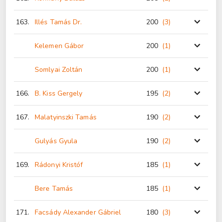
163.
Illés Tamás Dr.
200
(3
)
Kelemen Gábor
200
(1
)
Somlyai Zoltán
200
(1
)
166.
B. Kiss Gergely
195
(2
)
167.
Malatyinszki Tamás
190
(2
)
Gulyás Gyula
190
(2
)
169.
Rádonyi Kristóf
185
(1
)
Bere Tamás
185
(1
)
171.
Facsády Alexander Gábriel
180
(3
)