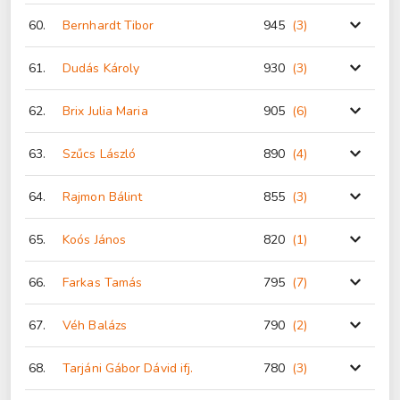
60.
Bernhardt Tibor
945
(3
)
61.
Dudás Károly
930
(3
)
62.
Brix Julia Maria
905
(6
)
63.
Szűcs László
890
(4
)
64.
Rajmon Bálint
855
(3
)
65.
Koós János
820
(1
)
66.
Farkas Tamás
795
(7
)
67.
Véh Balázs
790
(2
)
68.
Tarjáni Gábor Dávid ifj.
780
(3
)