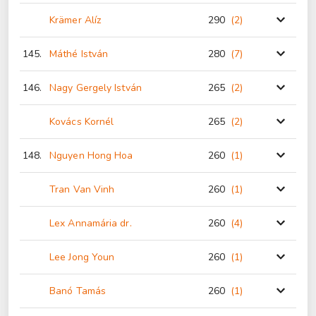
Krämer Alíz
290
(2
)
145.
Máthé István
280
(7
)
146.
Nagy Gergely István
265
(2
)
Kovács Kornél
265
(2
)
148.
Nguyen Hong Hoa
260
(1
)
Tran Van Vinh
260
(1
)
Lex Annamária dr.
260
(4
)
Lee Jong Youn
260
(1
)
Banó Tamás
260
(1
)