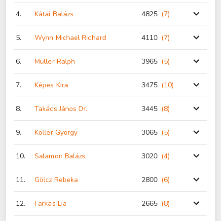
4.
Kátai Balázs
4825
(7
)
5.
Wynn Michael Richard
4110
(7
)
6.
Müller Ralph
3965
(5
)
7.
Képes Kira
3475
(10
)
8.
Takács János Dr.
3445
(8
)
9.
Koller György
3065
(5
)
10.
Salamon Balázs
3020
(4
)
11.
Gölcz Rebeka
2800
(6
)
12.
Farkas Lia
2665
(8
)