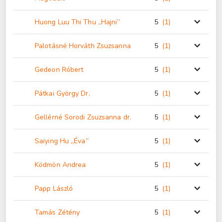
Huong Luu Thi Thu „Hajni”
5
(1
)
Palotásné Horváth Zsuzsanna
5
(1
)
Gedeon Róbert
5
(1
)
Pátkai György Dr.
5
(1
)
Gellérné Sorodi Zsuzsanna dr.
5
(1
)
Saiying Hu „Éva”
5
(1
)
Ködmön Andrea
5
(1
)
Papp László
5
(1
)
Tamás Zétény
5
(1
)