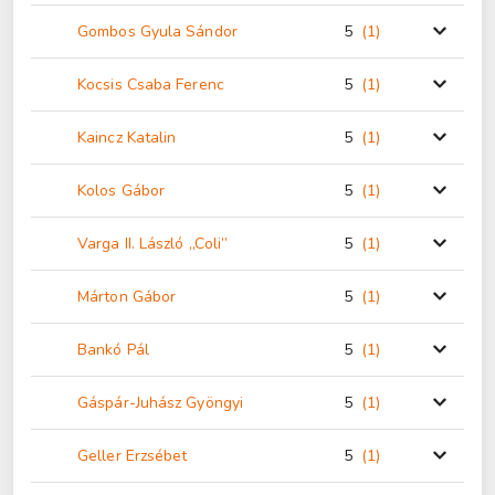
Gombos Gyula Sándor
5
(1
)
Kocsis Csaba Ferenc
5
(1
)
Kaincz Katalin
5
(1
)
Kolos Gábor
5
(1
)
Varga II. László „Coli”
5
(1
)
Márton Gábor
5
(1
)
Bankó Pál
5
(1
)
Gáspár-Juhász Gyöngyi
5
(1
)
Geller Erzsébet
5
(1
)