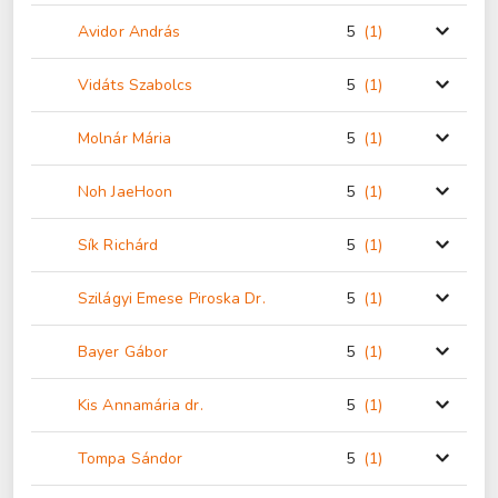
Avidor András
5
(1
)
Vidáts Szabolcs
5
(1
)
Molnár Mária
5
(1
)
Noh JaeHoon
5
(1
)
Sík Richárd
5
(1
)
Szilágyi Emese Piroska Dr.
5
(1
)
Bayer Gábor
5
(1
)
Kis Annamária dr.
5
(1
)
Tompa Sándor
5
(1
)