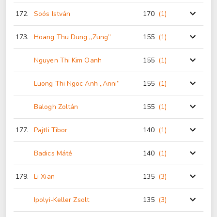
172.
Soós István
170
(1
)
173.
Hoang Thu Dung „Zung”
155
(1
)
Nguyen Thi Kim Oanh
155
(1
)
Luong Thi Ngoc Anh „Anni”
155
(1
)
Balogh Zoltán
155
(1
)
177.
Pajtli Tibor
140
(1
)
Badics Máté
140
(1
)
179.
Li Xian
135
(3
)
Ipolyi-Keller Zsolt
135
(3
)