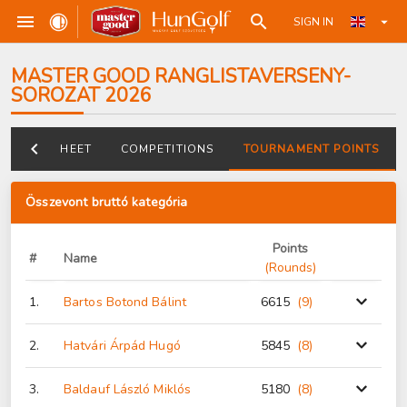
SIGN IN
MASTER GOOD RANGLISTAVERSENY-
SOROZAT 2026
DATASHEET
COMPETITIONS
TOURNAMENT POINTS
Összevont bruttó kategória
Points
#
Name
(Rounds)
1.
Bartos Botond Bálint
6615
(9
)
2.
Hatvári Árpád Hugó
5845
(8
)
3.
Baldauf László Miklós
5180
(8
)