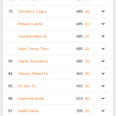
79.
Horváth II. Csaba
685
(2
)
Éhmann László
685
(1
)
Tasnádi Gábor dr.
685
(1
)
Sikos Tomay Tibor
685
(1
)
83.
Sajner Zsuzsanna
680
(5
)
84.
Novotni Róbert Dr.
665
(5
)
85.
Do Van Tu
655
(1
)
86.
Szalontai István
610
(4
)
87.
Hadfi Dániel
595
(2
)