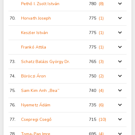
Pethő I. Zsolt István
780
(8
)
70.
Horvath Joseph
775
(1
)
Keszler István
775
(1
)
Frankó Attila
775
(1
)
73.
Schatz Balázs György Dr.
765
(3
)
74.
Böröczi Áron
750
(2
)
75.
Sam Kim Anh „Bea”
740
(4
)
76.
Nyemetz Ádám
735
(6
)
77.
Csepregi Csegő
715
(10
)
78.
Toma-Pap Imre
695
(4
)