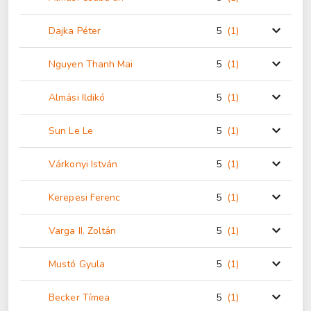
Dajka Péter
5
(1
)
Nguyen Thanh Mai
5
(1
)
Almási Ildikó
5
(1
)
Sun Le Le
5
(1
)
Várkonyi István
5
(1
)
Kerepesi Ferenc
5
(1
)
Varga II. Zoltán
5
(1
)
Mustó Gyula
5
(1
)
Becker Tímea
5
(1
)