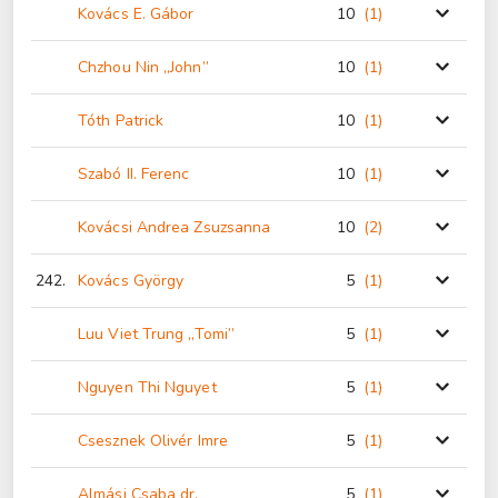
Kovács E. Gábor
10
(1
)
Chzhou Nin „John”
10
(1
)
Tóth Patrick
10
(1
)
Szabó II. Ferenc
10
(1
)
Kovácsi Andrea Zsuzsanna
10
(2
)
242.
Kovács György
5
(1
)
Luu Viet Trung „Tomi”
5
(1
)
Nguyen Thi Nguyet
5
(1
)
Csesznek Olivér Imre
5
(1
)
Almási Csaba dr.
5
(1
)