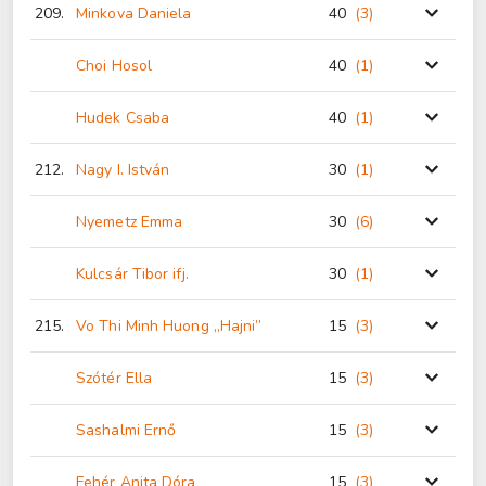
209.
Minkova Daniela
40
(3
)
Choi Hosol
40
(1
)
Hudek Csaba
40
(1
)
212.
Nagy I. István
30
(1
)
Nyemetz Emma
30
(6
)
Kulcsár Tibor ifj.
30
(1
)
215.
Vo Thi Minh Huong „Hajni”
15
(3
)
Szótér Ella
15
(3
)
Sashalmi Ernő
15
(3
)
Fehér Anita Dóra
15
(3
)