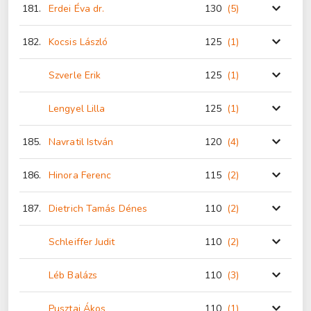
181.
Erdei Éva dr.
130
(5
)
182.
Kocsis László
125
(1
)
Szverle Erik
125
(1
)
Lengyel Lilla
125
(1
)
185.
Navratil István
120
(4
)
186.
Hinora Ferenc
115
(2
)
187.
Dietrich Tamás Dénes
110
(2
)
Schleiffer Judit
110
(2
)
Léb Balázs
110
(3
)
Pusztai Ákos
110
(1
)