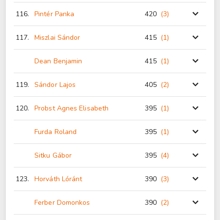
116.
Pintér Panka
420
(3
)
117.
Miszlai Sándor
415
(1
)
Dean Benjamin
415
(1
)
119.
Sándor Lajos
405
(2
)
120.
Probst Agnes Elisabeth
395
(1
)
Furda Roland
395
(1
)
Sitku Gábor
395
(4
)
123.
Horváth Lóránt
390
(3
)
Ferber Domonkos
390
(2
)