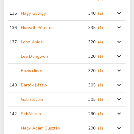
135.
Nagy György
340
(2
)
136.
Horváth Péter dr.
335
(1
)
137.
Lohn Abigél
320
(4
)
Lee Dongwon
320
(1
)
Bözöri Imre
320
(1
)
140.
Bartók László
305
(1
)
Gabriel John
305
(1
)
142.
Sebők Imre
290
(1
)
Nagy Ádám Gusztáv
290
(1
)