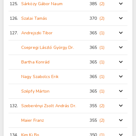
125.
Sárközy Gábor Naum
385
(2
)
126.
Szalai Tamás
370
(2
)
127.
Andrejszki Tibor
365
(1
)
Csepregi László György Dr.
365
(1
)
Bartha Konrád
365
(1
)
Nagy Szabolcs Erik
365
(1
)
Szépfy Márton
365
(1
)
132.
Szeberényi Zsolt András Dr.
355
(2
)
Maier Franz
355
(2
)
134.
Kim Ki Bo
350
(1
)