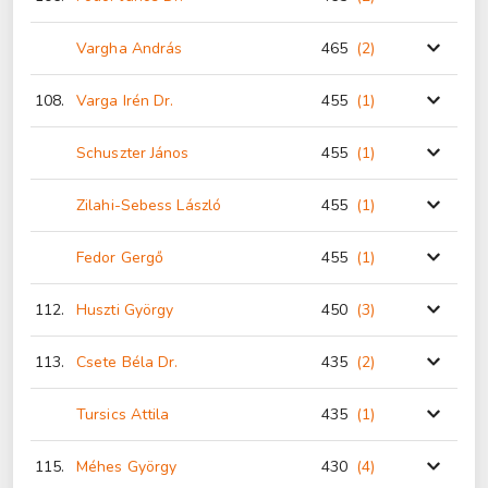
Vargha András
465
(2
)
108.
Varga Irén Dr.
455
(1
)
Schuszter János
455
(1
)
Zilahi-Sebess László
455
(1
)
Fedor Gergő
455
(1
)
112.
Huszti György
450
(3
)
113.
Csete Béla Dr.
435
(2
)
Tursics Attila
435
(1
)
115.
Méhes György
430
(4
)