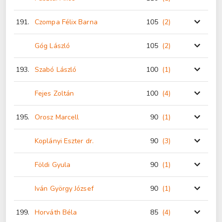
191.
Czompa Félix Barna
105
(2
)
Góg László
105
(2
)
193.
Szabó László
100
(1
)
Fejes Zoltán
100
(4
)
195.
Orosz Marcell
90
(1
)
Koplányi Eszter dr.
90
(3
)
Földi Gyula
90
(1
)
Iván György József
90
(1
)
199.
Horváth Béla
85
(4
)