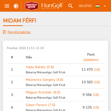
BELÉPÉS
MIDAM FÉRFI
Ranglistakiírás
Frissítve: 2024.11.13. 11:03
Pont
#
Név
(Játékkör)
Vajta Balázs (0.6)
1.
11 470
(16)
Botaniq Máriavölgyi Golf Klub
Meznerics Gergely (5.6)
2.
10 503
(16)
Botaniq Máriavölgyi Golf Klub
Magyar Krisztián (6.0)
3.
9 554
(16)
Botaniq Máriavölgyi Golf Klub
Sátori Ferenc (7.6)
4.
9 135
(16)
Botaniq Máriavölgyi Golf Klub