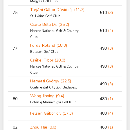
Magyar Golf Club
Tarjáni Gábor Dávid ifj. (11.7)
75.
510
(3)
St. Lőrinc Golf Club
Csete Béla Dr. (25.2)
510
(4)
Hencse National Golf & Country
Club
Furda Roland (18.3)
77.
490
(3)
Balaton Golf Club
Csékei Tibor (20.9)
490
(3)
Hencse National Golf & Country
Club
Harmati György (22.5)
490
(3)
Continental CityGolf Budapest
Weng Jinxing (9.4)
80.
480
(1)
Botaniq Máriavölgyi Golf Klub
Felsen Gábor dr. (17.3)
480
(4)
82.
Zhou Hai (8.0)
460
(1)