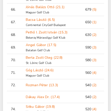
Jónás Balázs Ottó (21.1)
66.
679
(5)
Magyar Golf Club
Bacsa László (6.5)
67.
650
(1)
Continental CityGolf Budapest
Pethő I. Zsolt István (15.3)
68.
630
(2)
Botaniq Máriavölgyi Golf Klub
Angel Gábor (17.5)
69.
590
(3)
Balaton Golf Club
Berta Zsolt Oleg (22.8)
70.
580
(3)
St. Lőrinc Golf Club
Góg László (24.6)
71.
560
(4)
Magyar Golf Club
72.
Rozman Péter (13.3)
540
(2)
Dákay Alex Dr. (17.4)
540
(2)
Sitku Gábor (19.8)
74.
520
(4)