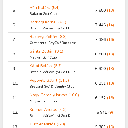
Véh Balázs (5.4)
5.
7 880
(13)
Balaton Golf Club
Bodrogi Kornél (6.1)
6.
7 446
(14)
Botaniq Máriavölgyi Golf Klub
Bakonyi Zoltán (8.3)
7.
7 396
(16)
Continental CityGolf Budapest
Sánta Zoltán (9.1)
8.
6 800
(13)
Magyar Golf Club
Kátai Balázs (6.7)
9.
6 320
(13)
Botaniq Máriavölgyi Golf Klub
Popovits Bálint (11.3)
10.
6 251
(13)
Birdland Golf & Country Club
Nagy Gergely István (10.6)
11.
6 152
(16)
Magyar Golf Club
Krämer András (4.3)
12.
5 941
(9)
Botaniq Máriavölgyi Golf Klub
Gürtler Miklós (6.0)
13.
5 383
(10)