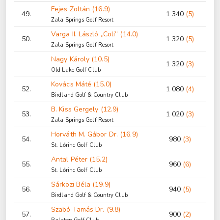
Fejes Zoltán (16.9)
49.
1 340
(5)
Zala Springs Golf Resort
Varga II. László „Coli” (14.0)
50.
1 320
(5)
Zala Springs Golf Resort
Nagy Károly (10.5)
1 320
(3)
Old Lake Golf Club
Kovács Máté (15.0)
52.
1 080
(4)
Birdland Golf & Country Club
B. Kiss Gergely (12.9)
53.
1 020
(3)
Zala Springs Golf Resort
Horváth M. Gábor Dr. (16.9)
54.
980
(3)
St. Lőrinc Golf Club
Antal Péter (15.2)
55.
960
(6)
St. Lőrinc Golf Club
Sárközi Béla (19.9)
56.
940
(5)
Birdland Golf & Country Club
Szabó Tamás Dr. (9.8)
57.
900
(2)