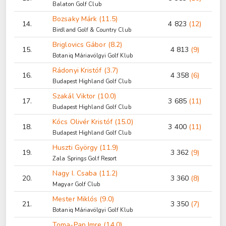
Balaton Golf Club
Bozsaky Márk (11.5)
14.
4 823
(12)
Birdland Golf & Country Club
Briglovics Gábor (8.2)
15.
4 813
(9)
Botaniq Máriavölgyi Golf Klub
Rádonyi Kristóf (3.7)
16.
4 358
(6)
Budapest Highland Golf Club
Szakál Viktor (10.0)
17.
3 685
(11)
Budapest Highland Golf Club
Kócs Olivér Kristóf (15.0)
18.
3 400
(11)
Budapest Highland Golf Club
Huszti György (11.9)
19.
3 362
(9)
Zala Springs Golf Resort
Nagy I. Csaba (11.2)
20.
3 360
(8)
Magyar Golf Club
Mester Miklós (9.0)
21.
3 350
(7)
Botaniq Máriavölgyi Golf Klub
Toma-Pap Imre (14.0)