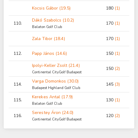
Kocsis Gábor (19.5)
180
(1)
Dákó Szabolcs (10.2)
110.
170
(1)
Balaton Golf Club
Zala Tibor (18.4)
170
(1)
112.
Papp János (14.6)
150
(1)
Ipolyi-Keller Zsolt (21.4)
150
(2)
Continental CityGolf Budapest
Varga Domonkos (30.0)
114.
145
(3)
Budapest Highland Golf Club
Kerekes Antal (17.9)
115.
130
(1)
Balaton Golf Club
Serestey Áron (24.0)
116.
120
(2)
Continental CityGolf Budapest