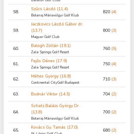
Balaton Golf Club
Szűcs László (11.4)
58.
820
(4)
Botaniq Máriavölgyi Golf Klub
Jaczkovics László Gábor dr.
59.
(13.7)
800
(3)
Magyar Golf Club
Balogh Zoltán (19.1)
60.
760
(5)
Zala Springs Golf Resort
Fejős Dénes (17.9)
61.
750
(4)
Zala Springs Golf Resort
Méhes György (16.8)
62.
710
(3)
Continental CityGolf Budapest
63.
Bodnár Viktor (14.5)
704
(2)
Schatz Balázs György Dr.
64.
(13.8)
700
(2)
Botaniq Máriavölgyi Golf Klub
Kovács Gy. Tamás (17.0)
65.
680
(2)
St. Lőrinc Golf Club