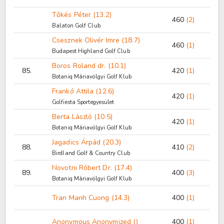
Tőkés Péter (13.2)
460
(2)
Balaton Golf Club
Csesznek Olivér Imre (18.7)
460
(1)
Budapest Highland Golf Club
Boros Roland dr. (10.1)
85.
420
(1)
Botaniq Máriavölgyi Golf Klub
Frankó Attila (12.6)
420
(1)
Golfiesta Sportegyesület
Berta László (10.5)
420
(1)
Botaniq Máriavölgyi Golf Klub
Jagadics Árpád (20.3)
88.
410
(2)
Birdland Golf & Country Club
Novotni Róbert Dr. (17.4)
89.
400
(3)
Botaniq Máriavölgyi Golf Klub
Tran Manh Cuong (14.3)
400
(1)
Anonymous Anonymized ()
400
(1)