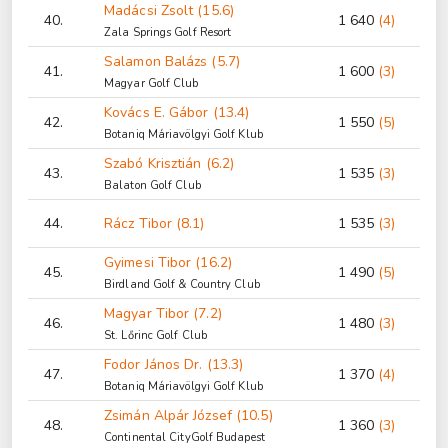
Madácsi Zsolt (15.6)
40.
1 640
(4)
Zala Springs Golf Resort
Salamon Balázs (5.7)
41.
1 600
(3)
Magyar Golf Club
Kovács E. Gábor (13.4)
42.
1 550
(5)
Botaniq Máriavölgyi Golf Klub
Szabó Krisztián (6.2)
43.
1 535
(3)
Balaton Golf Club
44.
Rácz Tibor (8.1)
1 535
(3)
Gyimesi Tibor (16.2)
45.
1 490
(5)
Birdland Golf & Country Club
Magyar Tibor (7.2)
46.
1 480
(3)
St. Lőrinc Golf Club
Fodor János Dr. (13.3)
47.
1 370
(4)
Botaniq Máriavölgyi Golf Klub
Zsimán Alpár József (10.5)
48.
1 360
(3)
Continental CityGolf Budapest