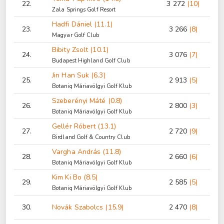
22.
3 272
(10)
Zala Springs Golf Resort
Hadfi Dániel (11.1)
23.
3 266
(8)
Magyar Golf Club
Bibity Zsolt (10.1)
24.
3 076
(7)
Budapest Highland Golf Club
Jin Han Suk (6.3)
25.
2 913
(5)
Botaniq Máriavölgyi Golf Klub
Szeberényi Máté (0.8)
26.
2 800
(3)
Botaniq Máriavölgyi Golf Klub
Gellér Róbert (13.1)
27.
2 720
(9)
Birdland Golf & Country Club
Vargha András (11.8)
28.
2 660
(6)
Botaniq Máriavölgyi Golf Klub
Kim Ki Bo (8.5)
29.
2 585
(5)
Botaniq Máriavölgyi Golf Klub
30.
Novák Szabolcs (15.9)
2 470
(8)