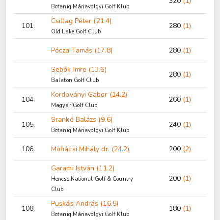
320
(1)
Botaniq Máriavölgyi Golf Klub
Csillag Péter (21.4)
101.
280
(1)
Old Lake Golf Club
Pócza Tamás (17.8)
280
(1)
Sebők Imre (13.6)
280
(1)
Balaton Golf Club
Kordoványi Gábor (14.2)
104.
260
(1)
Magyar Golf Club
Srankó Balázs (9.6)
105.
240
(1)
Botaniq Máriavölgyi Golf Klub
106.
Mohácsi Mihály dr. (24.2)
200
(2)
Garami István (11.2)
200
(1)
Hencse National Golf & Country
Club
Puskás András (16.5)
108.
180
(1)
Botaniq Máriavölgyi Golf Klub