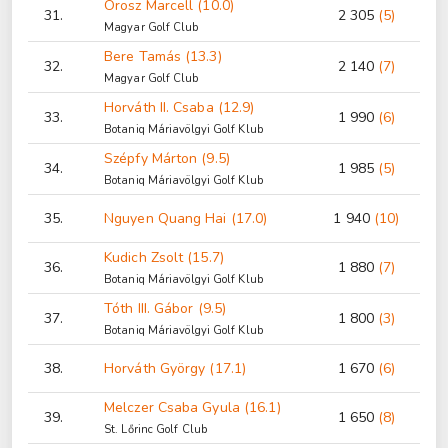
Orosz Marcell (10.0)
31.
2 305
(5)
Magyar Golf Club
Bere Tamás (13.3)
32.
2 140
(7)
Magyar Golf Club
Horváth II. Csaba (12.9)
33.
1 990
(6)
Botaniq Máriavölgyi Golf Klub
Szépfy Márton (9.5)
34.
1 985
(5)
Botaniq Máriavölgyi Golf Klub
35.
Nguyen Quang Hai (17.0)
1 940
(10)
Kudich Zsolt (15.7)
36.
1 880
(7)
Botaniq Máriavölgyi Golf Klub
Tóth III. Gábor (9.5)
37.
1 800
(3)
Botaniq Máriavölgyi Golf Klub
38.
Horváth György (17.1)
1 670
(6)
Melczer Csaba Gyula (16.1)
39.
1 650
(8)
St. Lőrinc Golf Club