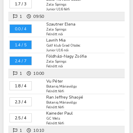
1.7 / 3
Zala Springs
Junior U16 férfi
1
09:50
Szautner Elena
0.0 / 4
Zala Springs
Felnőtt női
Lavrih Mia
1.4 / 5
Golf klub Grad Otočec
Junior U16 női
Földházi-Nagy Zsófia
2.4 / 7
Zala Springs
Felnőtt női
1
10:00
Vu Péter
1.8 / 4
Botaniq Máriavölgy
Felnőtt férfi
Ran Jeffrey Shaojié
2.3 / 4
Botaniq Máriavölgy
Felnőtt férfi
Kaineder Paul
2.5 / 4
GC Wels
Felnőtt férfi
1
10:10