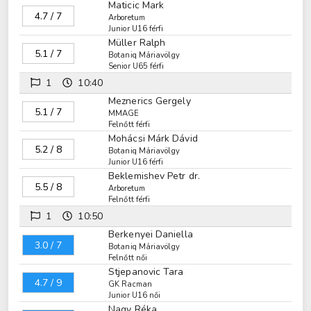
Maticic Mark
4.7 / 7
Arboretum
Junior U16 férfi
Müller Ralph
5.1 / 7
Botaniq Máriavölgy
Senior U65 férfi
1
10:40
Meznerics Gergely
5.1 / 7
MMAGE
Felnőtt férfi
Mohácsi Márk Dávid
5.2 / 8
Botaniq Máriavölgy
Junior U16 férfi
Beklemishev Petr dr.
5.5 / 8
Arboretum
Felnőtt férfi
1
10:50
Berkenyei Daniella
3.0 / 7
Botaniq Máriavölgy
Felnőtt női
Stjepanovic Tara
4.7 / 9
GK Racman
Junior U16 női
Nagy Réka