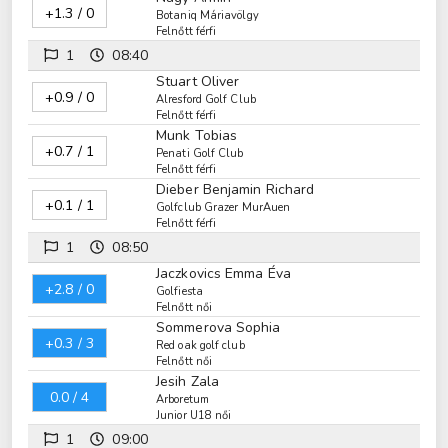
+1.3 / 0
Botaniq Máriavölgy
Felnőtt férfi
1
08:40
Stuart Oliver
+0.9 / 0
Alresford Golf Club
Felnőtt férfi
Munk Tobias
+0.7 / 1
Penati Golf Club
Felnőtt férfi
Dieber Benjamin Richard
+0.1 / 1
Golfclub Grazer MurAuen
Felnőtt férfi
1
08:50
Jaczkovics Emma Éva
+2.8 / 0
Golfiesta
Felnőtt női
Sommerova Sophia
+0.3 / 3
Red oak golf club
Felnőtt női
Jesih Zala
0.0 / 4
Arboretum
Junior U18 női
1
09:00