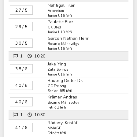
Nahtigal Tilen
2.7 / 5
Arboretum
Junior U16 férfi
Pauletic Blaz
2.9 / 5
GK Bled
Junior U18 férfi
Garcon Nathan Henri
3.0 / 5
Botaniq Máriavölgy
Junior U16 férfi
1
10:20
Jake Ying
3.8 / 6
Zala Springs
Junior U16 férfi
Rautnig Dieter Dr.
4.0 / 6
GC Freiberg
Senior U65 férfi
Krämer András
4.0 / 6
Botaniq Máriavölgy
Felnőtt férfi
1
10:30
Rádonyi Kristóf
4.1 / 6
MMAGE
Felnőtt férfi