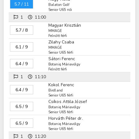
5.7 / 11
Balaton Golf
Senior U65 női
1
11:00
Magyar Krisztián
5.7 / 8
MMAGE
Felnőtt férfi
Zilahy Csaba
6.1 / 9
MMAGE
Senior U65 férfi
Sátori Ferenc
6.4 / 9
Botaniq Máriavölgy
Felnőtt férfi
1
11:10
Kokol Ferenc
6.4 / 9
Birdland
Senior U65 férfi
Csíkos Attila József
6.5 / 9
Botaniq Máriavölgy
Senior U65 férfi
Horváth Péter dr.
6.5 / 9
Botaniq Máriavölgy
Senior U65 férfi
1
11:20