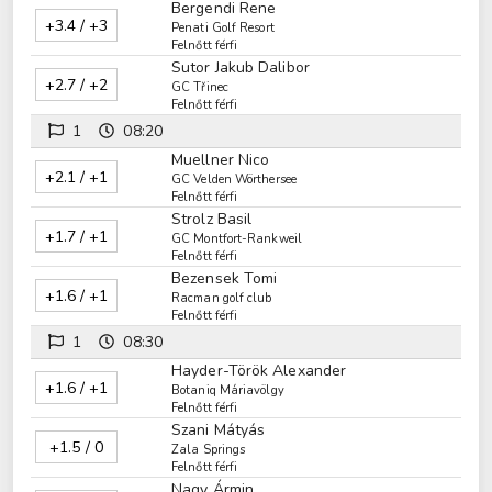
Bergendi Rene
+3.4 / +3
Penati Golf Resort
Felnőtt férfi
Sutor Jakub Dalibor
+2.7 / +2
GC Třinec
Felnőtt férfi
1
08:20
Muellner Nico
+2.1 / +1
GC Velden Wörthersee
Felnőtt férfi
Strolz Basil
+1.7 / +1
GC Montfort-Rankweil
Felnőtt férfi
Bezensek Tomi
+1.6 / +1
Racman golf club
Felnőtt férfi
1
08:30
Hayder-Török Alexander
+1.6 / +1
Botaniq Máriavölgy
Felnőtt férfi
Szani Mátyás
+1.5 / 0
Zala Springs
Felnőtt férfi
Nagy Ármin