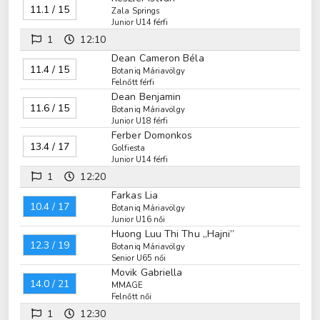
11.1 / 15
Zala Springs
Junior U14 férfi
1
12:10
Dean Cameron Béla
11.4 / 15
Botaniq Máriavölgy
Felnőtt férfi
Dean Benjamin
11.6 / 15
Botaniq Máriavölgy
Junior U18 férfi
Ferber Domonkos
13.4 / 17
Golfiesta
Junior U14 férfi
1
12:20
Farkas Lia
10.4 / 17
Botaniq Máriavölgy
Junior U16 női
Huong Luu Thi Thu „Hajni”
12.3 / 19
Botaniq Máriavölgy
Senior U65 női
Movik Gabriella
14.0 / 21
MMAGE
Felnőtt női
1
12:30