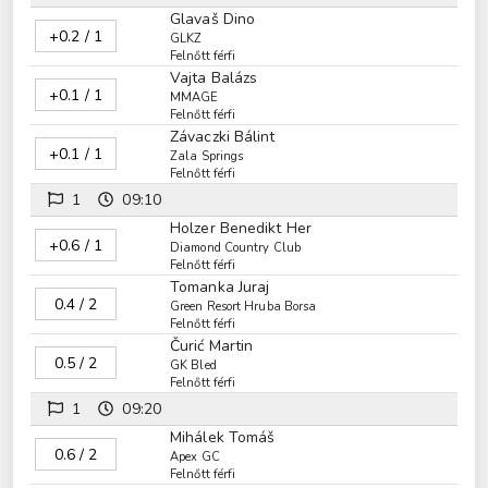
Glavaš Dino
+0.2 / 1
GLKZ
Felnőtt férfi
Vajta Balázs
+0.1 / 1
MMAGE
Felnőtt férfi
Závaczki Bálint
+0.1 / 1
Zala Springs
Felnőtt férfi
1
09:10
Holzer Benedikt Her
+0.6 / 1
Diamond Country Club
Felnőtt férfi
Tomanka Juraj
0.4 / 2
Green Resort Hruba Borsa
Felnőtt férfi
Čurić Martin
0.5 / 2
GK Bled
Felnőtt férfi
1
09:20
Mihálek Tomáš
0.6 / 2
Apex GC
Felnőtt férfi