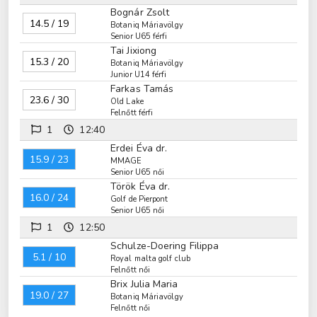
Bognár Zsolt
14.5 / 19
Botaniq Máriavölgy
Senior U65 férfi
Tai Jixiong
15.3 / 20
Botaniq Máriavölgy
Junior U14 férfi
Farkas Tamás
23.6 / 30
Old Lake
Felnőtt férfi
1
12:40
Erdei Éva dr.
15.9 / 23
MMAGE
Senior U65 női
Török Éva dr.
16.0 / 24
Golf de Pierpont
Senior U65 női
1
12:50
Schulze-Doering Filippa
5.1 / 10
Royal malta golf club
Felnőtt női
Brix Julia Maria
19.0 / 27
Botaniq Máriavölgy
Felnőtt női