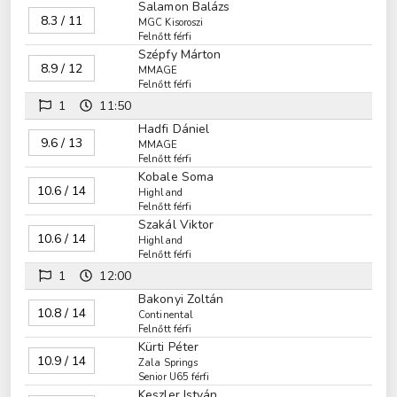
Salamon Balázs
8.3 / 11
MGC Kisoroszi
Felnőtt férfi
Szépfy Márton
8.9 / 12
MMAGE
Felnőtt férfi
1
11:50
Hadfi Dániel
9.6 / 13
MMAGE
Felnőtt férfi
Kobale Soma
10.6 / 14
Highland
Felnőtt férfi
Szakál Viktor
10.6 / 14
Highland
Felnőtt férfi
1
12:00
Bakonyi Zoltán
10.8 / 14
Continental
Felnőtt férfi
Kürti Péter
10.9 / 14
Zala Springs
Senior U65 férfi
Keszler István