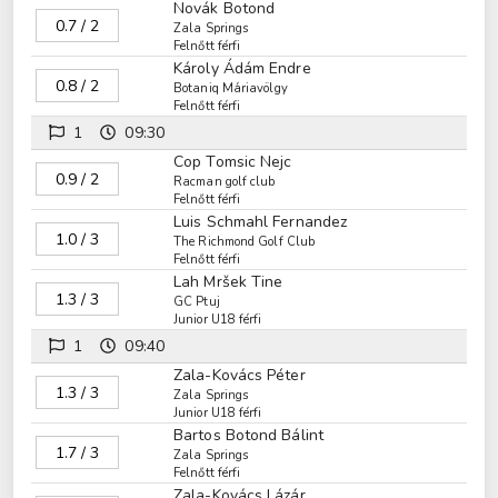
Novák Botond
0.7 / 2
Zala Springs
Felnőtt férfi
Károly Ádám Endre
0.8 / 2
Botaniq Máriavölgy
Felnőtt férfi
1
09:30
Cop Tomsic Nejc
0.9 / 2
Racman golf club
Felnőtt férfi
Luis Schmahl Fernandez
1.0 / 3
The Richmond Golf Club
Felnőtt férfi
Lah Mršek Tine
1.3 / 3
GC Ptuj
Junior U18 férfi
1
09:40
Zala-Kovács Péter
1.3 / 3
Zala Springs
Junior U18 férfi
Bartos Botond Bálint
1.7 / 3
Zala Springs
Felnőtt férfi
Zala-Kovács Lázár