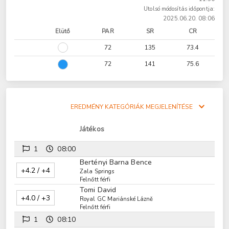
Utolsó módosítás időpontja:
2025.06.20. 08:06
Elütő
PAR
SR
CR
72
135
73.4
72
141
75.6
EREDMÉNY KATEGÓRIÁK MEGJELENÍTÉSE
Játékos
1
08:00
Bertényi Barna Bence
+4.2 / +4
Zala Springs
Felnőtt férfi
Tomi David
+4.0 / +3
Royal GC Mariánské Lázně
Felnőtt férfi
1
08:10