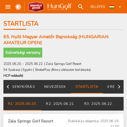
BELÉPÉS
STARTLISTA
65. Nyílt Magyar Amatőr Bajnokság (HUNGARIAN
AMATEUR OPEN)
Szövetségi verseny
2025.06.20. - 2025.06.22. | Zala Springs Golf Resort
54 Szakasz | Egyéni | StrokePlay
(Nincs ütésszám korlátozás
)
HCP módosító
VERSENYKIÍRÁS
NEVEZÉSEK
STARTLISTA
EREDMÉN
R1: 2025.06.20.
R2: 2025.06.21.
R3: 2025.06.22.
Zala Springs Golf Resort
Publikálás időpontja: 2025.06.19.
11:50