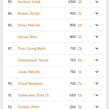
83.
Kerekes Antal
1000
(2
)
84.
Berkes Zoltán
950
(1
)
85.
Orosz Marcell
800
(3
)
Kassai Ákos
800
(2
)
87.
Tran Cuong Manh
750
(3
)
Malatyinszki Tamás
750
(1
)
Csete Béla Dr.
750
(1
)
90.
Ónodi Benjamin
700
(1
)
91.
Szeberényi Zsolt Dr.
650
(3
)
92.
Rozman Péter
600
(5
)