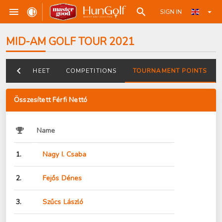
SIGN IN
MID-AM GOLF TOUR 2021
DATASHEET
COMPETITIONS
TOURNAMENT POINTS
Összesített Férfi Nettó
Name
1.
Nagy I. Csaba
2.
Fejős Dénes
3.
Szűcs László