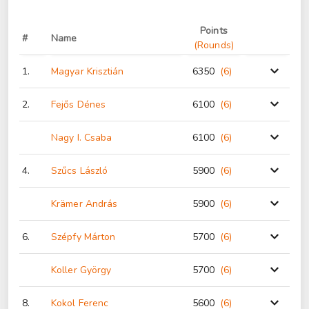
Points
#
Name
(Rounds)
1.
Magyar Krisztián
6350
(6
)
2.
Fejős Dénes
6100
(6
)
Nagy I. Csaba
6100
(6
)
4.
Szűcs László
5900
(6
)
Krämer András
5900
(6
)
6.
Szépfy Márton
5700
(6
)
Koller György
5700
(6
)
8.
Kokol Ferenc
5600
(6
)