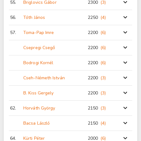
55.
Briglovics Gábor
2300
(3
)
56.
Tóth János
2250
(4
)
57.
Toma-Pap Imre
2200
(6
)
Csepregi Csegő
2200
(6
)
Bodrogi Kornél
2200
(6
)
Cseh-Németh István
2200
(3
)
B. Kiss Gergely
2200
(3
)
62.
Horváth György
2150
(3
)
Bacsa László
2150
(4
)
64.
Kürti Péter
2000
(6
)