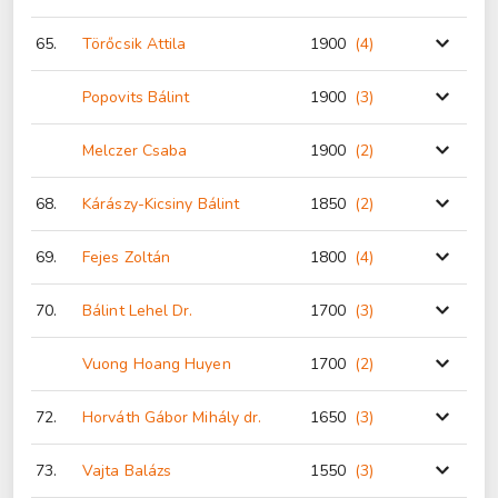
65.
Törőcsik Attila
1900
(4
)
Popovits Bálint
1900
(3
)
Melczer Csaba
1900
(2
)
68.
Kárászy-Kicsiny Bálint
1850
(2
)
69.
Fejes Zoltán
1800
(4
)
70.
Bálint Lehel Dr.
1700
(3
)
Vuong Hoang Huyen
1700
(2
)
72.
Horváth Gábor Mihály dr.
1650
(3
)
73.
Vajta Balázs
1550
(3
)