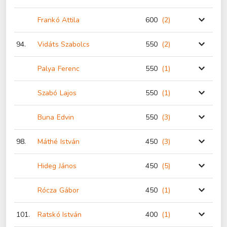
Frankó Attila
600
(2
)
94.
Vidáts Szabolcs
550
(2
)
Palya Ferenc
550
(1
)
Szabó Lajos
550
(1
)
Buna Edvin
550
(3
)
98.
Máthé István
450
(3
)
Hideg János
450
(5
)
Rócza Gábor
450
(1
)
101.
Ratskó István
400
(1
)