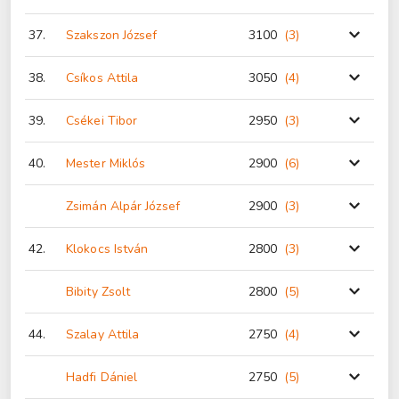
37.
Szakszon József
3100
(3
)
38.
Csíkos Attila
3050
(4
)
39.
Csékei Tibor
2950
(3
)
40.
Mester Miklós
2900
(6
)
Zsimán Alpár József
2900
(3
)
42.
Klokocs István
2800
(3
)
Bibity Zsolt
2800
(5
)
44.
Szalay Attila
2750
(4
)
Hadfi Dániel
2750
(5
)