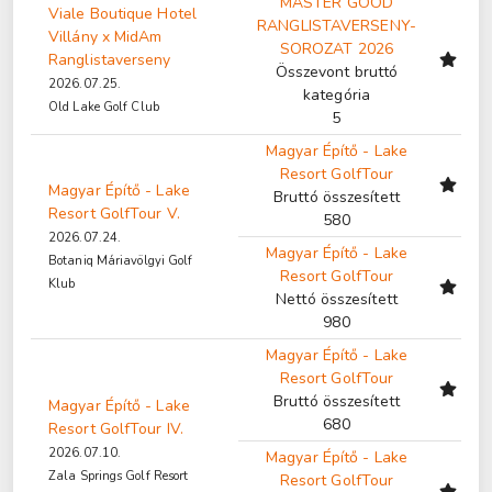
MASTER GOOD
Viale Boutique Hotel
RANGLISTAVERSENY-
Villány x MidAm
SOROZAT 2026
Ranglistaverseny
Összevont bruttó
2026.07.25.
kategória
Old Lake Golf Club
5
Magyar Építő - Lake
Resort GolfTour
Magyar Építő - Lake
Bruttó összesített
Resort GolfTour V.
580
2026.07.24.
Magyar Építő - Lake
Botaniq Máriavölgyi Golf
Resort GolfTour
Klub
Nettó összesített
980
Magyar Építő - Lake
Resort GolfTour
Bruttó összesített
Magyar Építő - Lake
680
Resort GolfTour IV.
2026.07.10.
Magyar Építő - Lake
Zala Springs Golf Resort
Resort GolfTour