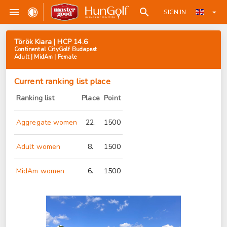
SIGN IN
Török Kiara | HCP 14.6
Continental CityGolf Budapest
Adult | MidAm | Female
Current ranking list place
Ranking list
Place
Point
Aggregate women
22.
1500
Adult women
8.
1500
MidAm women
6.
1500