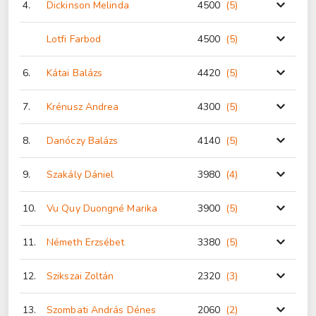
4.
Dickinson Melinda
4500
(5
)
Lotfi Farbod
4500
(5
)
6.
Kátai Balázs
4420
(5
)
7.
Krénusz Andrea
4300
(5
)
8.
Danóczy Balázs
4140
(5
)
9.
Szakály Dániel
3980
(4
)
10.
Vu Quy Duongné Marika
3900
(5
)
11.
Németh Erzsébet
3380
(5
)
12.
Szikszai Zoltán
2320
(3
)
13.
Szombati András Dénes
2060
(2
)