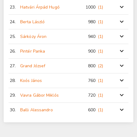
23.
Hatvári Árpád Hugó
1000
(1
)
24.
Berta László
980
(1
)
25.
Sárközy Áron
940
(1
)
26.
Pintér Panka
900
(1
)
27.
Grand József
800
(2
)
28.
Koós János
760
(1
)
29.
Vavra Gábor Miklós
720
(1
)
30.
Balli Alessandro
600
(1
)