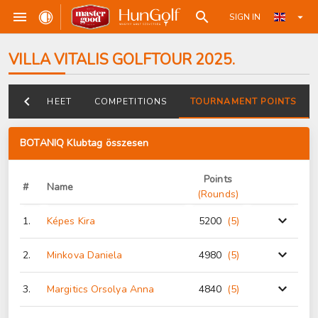
SIGN IN
VILLA VITALIS GOLFTOUR 2025.
DATASHEET
COMPETITIONS
TOURNAMENT POINTS
BOTANIQ Klubtag összesen
Points
#
Name
(Rounds)
1.
Képes Kira
5200
(5
)
2.
Minkova Daniela
4980
(5
)
3.
Margitics Orsolya Anna
4840
(5
)