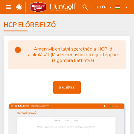
BELÉPÉS
HCP ELŐREJELZŐ
Amennyiben látni szeretnéd a HCP-d
alakulását (lásd screenshot), kérjük lépj be
(a gombra kattintva)
BELÉPÉS