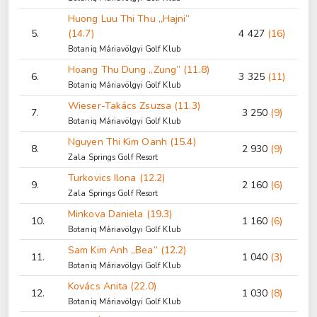
Huong Luu Thi Thu „Hajni”
5.
(14.7)
4 427
(16)
Botaniq Máriavölgyi Golf Klub
Hoang Thu Dung „Zung” (11.8)
6.
3 325
(11)
Botaniq Máriavölgyi Golf Klub
Wieser-Takács Zsuzsa (11.3)
7.
3 250
(9)
Botaniq Máriavölgyi Golf Klub
Nguyen Thi Kim Oanh (15.4)
8.
2 930
(9)
Zala Springs Golf Resort
Turkovics Ilona (12.2)
9.
2 160
(6)
Zala Springs Golf Resort
Minkova Daniela (19.3)
10.
1 160
(6)
Botaniq Máriavölgyi Golf Klub
Sam Kim Anh „Bea” (12.2)
11.
1 040
(3)
Botaniq Máriavölgyi Golf Klub
Kovács Anita (22.0)
12.
1 030
(8)
Botaniq Máriavölgyi Golf Klub