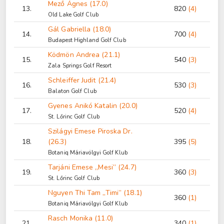
Mező Ágnes (17.0)
13.
820
(4)
Old Lake Golf Club
Gál Gabriella (18.0)
14.
700
(4)
Budapest Highland Golf Club
Ködmön Andrea (21.1)
15.
540
(3)
Zala Springs Golf Resort
Schleiffer Judit (21.4)
16.
530
(3)
Balaton Golf Club
Gyenes Anikó Katalin (20.0)
17.
520
(4)
St. Lőrinc Golf Club
Szilágyi Emese Piroska Dr.
18.
(26.3)
395
(5)
Botaniq Máriavölgyi Golf Klub
Tarjáni Emese „Mesi” (24.7)
19.
360
(3)
St. Lőrinc Golf Club
Nguyen Thi Tam „Timi” (18.1)
360
(1)
Botaniq Máriavölgyi Golf Klub
Rasch Monika (11.0)
21.
340
(1)