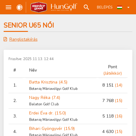
BELÉPÉS
SENIOR U65 NŐI
Ranglistakiírás
Frissítve: 2025.11.13. 12:44
Pont
#
Név
(Játékkör)
Batta Krisztina (4.5)
1.
8 151
(14)
Botaniq Máriavölgyi Golf Klub
Nagy Réka (7.4)
2.
7 768
(15)
Balaton Golf Club
Erdei Éva dr. (15.0)
3.
5 118
(16)
Botaniq Máriavölgyi Golf Klub
Bihari Gyöngyvér (15.9)
4.
4 630
(15)
Botaniq Máriavölgyi Golf Klub