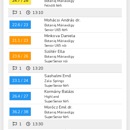
24.7 / 28
Botaniq Máriavölgy
Felnőtt férfi
1
13:10
Mohácsi András dr.
22.6 / 23
Botaniq Máriavölgy
Senior U65 férfi
Minkova Daniela
21.1 / 23
Botaniq Máriavölgy
Senior U65 női
Szótér Ella
23.6 / 26
Botaniq Máriavölgy
SuperSenior női
1
13:20
Sashalmi Ernő
23.1 / 24
Zala Springs
SuperSenior férfi
Kormány Balázs
26.4 / 27
Highland
SuperSenior férfi
Morócz Emil dr.
36.2 / 38
Botaniq Máriavölgy
SuperSenior férfi
1
13:30