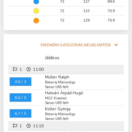
72
127
69.6
72
133
70.9
72
129
70.9
EREDMÉNY KATEGÓRIÁK MEGJELENÍTÉSE
Játékos
1
11:00
Müller Ralph
4.6 / 3
Botaniq Máriavölgy
Senior U65 férfi
Hatvári Árpád Hugó
6.6 / 5
MGC Kisoroszi
Senior U65 férfi
Koller György
6.7 / 5
Botaniq Máriavölgy
Senior U65 férfi
1
11:10