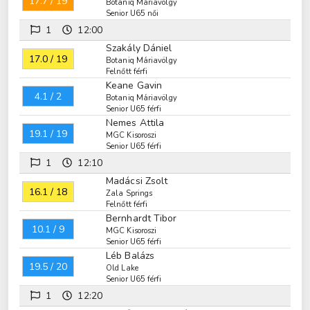
17.7 / 19
Botaniq Máriavölgy
Senior U65 női
1
12:00
Szakály Dániel
17.0 / 19
Botaniq Máriavölgy
Felnőtt férfi
Keane Gavin
4.1 / 2
Botaniq Máriavölgy
Senior U65 férfi
Nemes Attila
19.1 / 19
MGC Kisoroszi
Senior U65 férfi
1
12:10
Madácsi Zsolt
16.1 / 18
Zala Springs
Felnőtt férfi
Bernhardt Tibor
10.1 / 9
MGC Kisoroszi
Senior U65 férfi
Léb Balázs
19.5 / 20
Old Lake
Senior U65 férfi
1
12:20