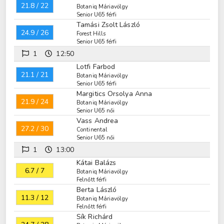
21.8 / 22
Botaniq Máriavölgy
Senior U65 férfi
Tamási Zsolt László
24.9 / 26
Forest Hills
Senior U65 férfi
1
12:50
Lotfi Farbod
21.1 / 21
Botaniq Máriavölgy
Senior U65 férfi
Margitics Orsolya Anna
21.9 / 24
Botaniq Máriavölgy
Senior U65 női
Vass Andrea
27.2 / 30
Continental
Senior U65 női
1
13:00
Kátai Balázs
6.7 / 7
Botaniq Máriavölgy
Felnőtt férfi
Berta László
11.3 / 12
Botaniq Máriavölgy
Felnőtt férfi
Sík Richárd