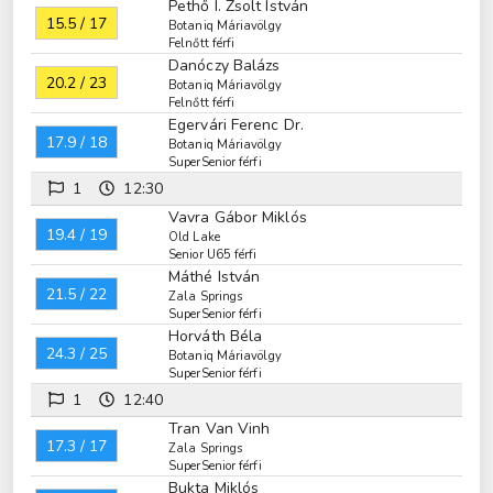
Pethő I. Zsolt István
15.5 / 17
Botaniq Máriavölgy
Felnőtt férfi
Danóczy Balázs
20.2 / 23
Botaniq Máriavölgy
Felnőtt férfi
Egervári Ferenc Dr.
17.9 / 18
Botaniq Máriavölgy
SuperSenior férfi
1
12:30
Vavra Gábor Miklós
19.4 / 19
Old Lake
Senior U65 férfi
Máthé István
21.5 / 22
Zala Springs
SuperSenior férfi
Horváth Béla
24.3 / 25
Botaniq Máriavölgy
SuperSenior férfi
1
12:40
Tran Van Vinh
17.3 / 17
Zala Springs
SuperSenior férfi
Bukta Miklós