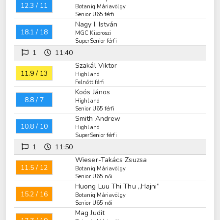
12.3 / 11
Botaniq Máriavölgy
Senior U65 férfi
Nagy I. István
18.1 / 18
MGC Kisoroszi
SuperSenior férfi
1
11:40
Szakál Viktor
11.9 / 13
Highland
Felnőtt férfi
Koós János
8.8 / 7
Highland
Senior U65 férfi
Smith Andrew
10.8 / 10
Highland
SuperSenior férfi
1
11:50
Wieser-Takács Zsuzsa
11.5 / 12
Botaniq Máriavölgy
Senior U65 női
Huong Luu Thi Thu „Hajni”
15.2 / 16
Botaniq Máriavölgy
Senior U65 női
Mag Judit