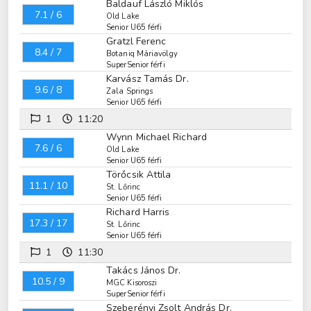
Baldauf László Miklós
7.1 / 6
Old Lake
Senior U65 férfi
Gratzl Ferenc
8.4 / 7
Botaniq Máriavölgy
SuperSenior férfi
Karvász Tamás Dr.
9.6 / 8
Zala Springs
Senior U65 férfi
1
11:20
Wynn Michael Richard
7.6 / 6
Old Lake
Senior U65 férfi
Törőcsik Attila
11.1 / 10
St. Lőrinc
Senior U65 férfi
Richard Harris
17.3 / 17
St. Lőrinc
Senior U65 férfi
1
11:30
Takács János Dr.
10.5 / 9
MGC Kisoroszi
SuperSenior férfi
Szeberényi Zsolt András Dr.