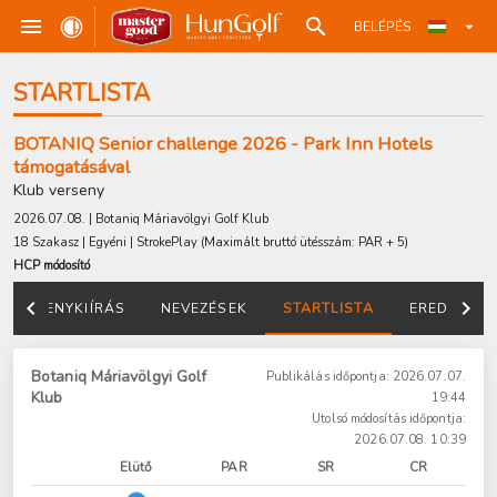
BELÉPÉS
STARTLISTA
BOTANIQ Senior challenge 2026 - Park Inn Hotels
támogatásával
Klub verseny
2026.07.08. | Botaniq Máriavölgyi Golf Klub
18 Szakasz | Egyéni | StrokePlay
(Maximált bruttó ütésszám: PAR + 5)
HCP módosító
VERSENYKIÍRÁS
NEVEZÉSEK
STARTLISTA
EREDMÉNY
Botaniq Máriavölgyi Golf
Publikálás időpontja: 2026.07.07.
Klub
19:44
Utolsó módosítás időpontja:
2026.07.08. 10:39
Elütő
PAR
SR
CR