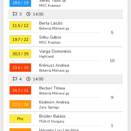
Seres Tibor dr.
18.6 / 19
MGC Kisoroszi
3
14:00
Berta László
11.5 / 12
Botaniq Máriavölgy
5
Sitku Gábor
19.7 / 22
MGC Kisoroszi
Varga Domonkos
30.3 / 35
Highland
10
Krénusz Andrea
23.6 / 30
Botaniq Máriavölgy
4
14:00
Becker Tímea
24.7 / 31
Botaniq Máriavölgy
9
Ködmön Andrea
22.1 / 24
Zala Springs
Brúder Balázs
Pro
PGA of Hungary
1
Nguyen Luu Lan Hoa