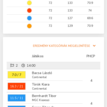
72
133
70.9
72
133
74
72
127
69.6
72
129
70.9
EREDMÉNY KATEGÓRIÁK MEGJELENÍTÉSE
Játékos
PHCP
2
14:00
Bacsa László
7.0 / 7
Continental
4
Török Kiara
16.3 / 21
Continental
Bernhardt Tibor
11.5 / 11
MGC Kisoroszi
4