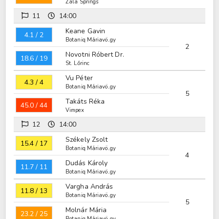
Zala Springs
11
14:00
Keane Gavin
4.1 / 2
Botaniq Máriavölgy
2
Novotni Róbert Dr.
18.6 / 19
St. Lőrinc
Vu Péter
4.3 / 4
Botaniq Máriavölgy
5
Takáts Réka
45.0 / 44
Vimpex
12
14:00
Székely Zsolt
15.4 / 17
Botaniq Máriavölgy
4
Dudás Károly
11.7 / 11
Botaniq Máriavölgy
Vargha András
11.8 / 13
Botaniq Máriavölgy
5
Molnár Mária
23.2 / 25
Botaniq Máriavölgy