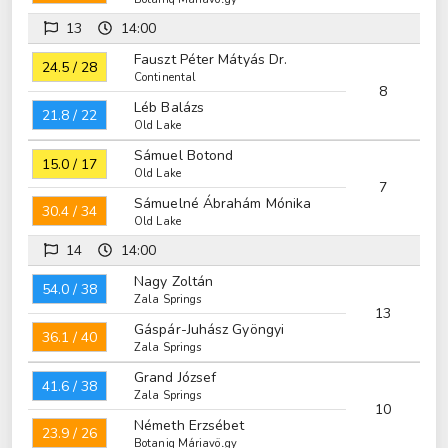
13
14:00
Fauszt Péter Mátyás Dr.
24.5 / 28
Continental
8
Léb Balázs
21.8 / 22
Old Lake
Sámuel Botond
15.0 / 17
Old Lake
7
Sámuelné Ábrahám Mónika
30.4 / 34
Old Lake
14
14:00
Nagy Zoltán
54.0 / 38
Zala Springs
13
Gáspár-Juhász Gyöngyi
36.1 / 40
Zala Springs
Grand József
41.6 / 38
Zala Springs
10
Németh Erzsébet
23.9 / 26
Botaniq Máriavölgy