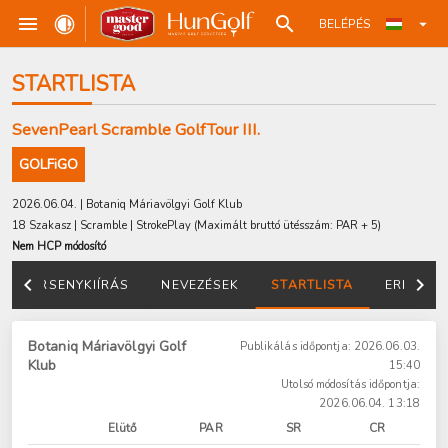
BELÉPÉS
STARTLISTA
SevenPearl Scramble GolfTour III.
GOLFiGO
2026.06.04. | Botaniq Máriavölgyi Golf Klub
18 Szakasz | Scramble | StrokePlay
(Maximált bruttó ütésszám: PAR + 5)
Nem HCP módosító
VERSENYKIÍRÁS
NEVEZÉSEK
STARTLISTA
EREDMÉ
Botaniq Máriavölgyi Golf
Publikálás időpontja: 2026.06.03.
Klub
15:40
Utolsó módosítás időpontja:
2026.06.04. 13:18
Elütő
PAR
SR
CR