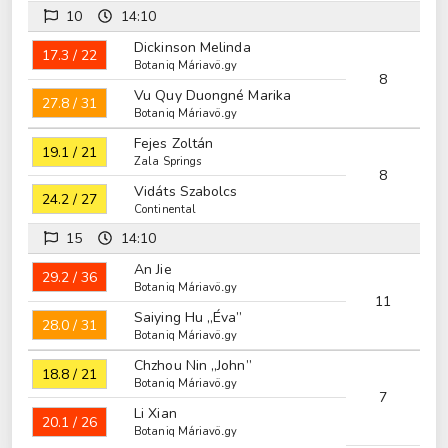
10
14:10
Dickinson Melinda
17.3 / 22
Botaniq Máriavölgy
8
Vu Quy Duongné Marika
27.8 / 31
Botaniq Máriavölgy
Fejes Zoltán
19.1 / 21
Zala Springs
8
Vidáts Szabolcs
24.2 / 27
Continental
15
14:10
An Jie
29.2 / 36
Botaniq Máriavölgy
11
Saiying Hu „Éva”
28.0 / 31
Botaniq Máriavölgy
Chzhou Nin „John”
18.8 / 21
Botaniq Máriavölgy
7
Li Xian
20.1 / 26
Botaniq Máriavölgy