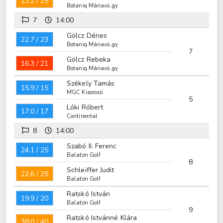
23.2 / 25
Botaniq Máriavölgy
7
14:00
Gölcz Dénes
22.7 / 23
Botaniq Máriavölgy
7
Gölcz Rebeka
16.3 / 21
Botaniq Máriavölgy
Székely Tamás
15.9 / 15
MGC Kisoroszi
5
Lóki Róbert
17.0 / 17
Continental
8
14:00
Szabó II. Ferenc
24.1 / 25
Balaton Golf
8
Schleiffer Judit
22.6 / 25
Balaton Golf
Ratskó István
19.9 / 20
Balaton Golf
9
Ratskó Istvánné Klára
38.0 / 40