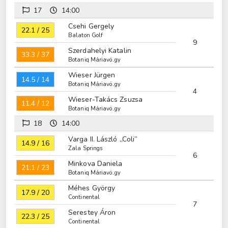
17
14:00
Csehi Gergely
22.1 / 25
Balaton Golf
9
Szerdahelyi Katalin
33.3 / 37
Botaniq Máriavölgy
Wieser Jürgen
14.5 / 14
Botaniq Máriavölgy
4
Wieser-Takács Zsuzsa
11.4 / 12
Botaniq Máriavölgy
18
14:00
Varga II. László „Coli”
14.9 / 16
Zala Springs
6
Minkova Daniela
21.1 / 23
Botaniq Máriavölgy
Méhes György
17.9 / 20
Continental
7
Serestey Áron
22.3 / 25
Continental