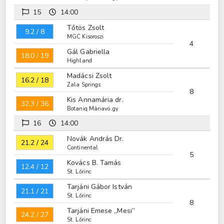
15
14:00
Tőtös Zsolt
9.2 / 8
MGC Kisoroszi
4
Gál Gabriella
18.0 / 19
Highland
Madácsi Zsolt
16.2 / 18
Zala Springs
8
Kis Annamária dr.
32.3 / 36
Botaniq Máriavölgy
16
14:00
Novák András Dr.
21.2 / 24
Continental
5
Kovács B. Tamás
12.4 / 12
St. Lőrinc
Tarjáni Gábor István
21.1 / 21
St. Lőrinc
8
Tarjáni Emese „Mesi”
24.2 / 27
St. Lőrinc