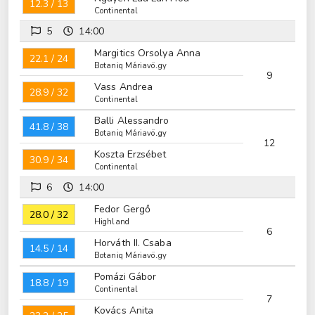
12.3 / 13
Continental
5
14:00
Margitics Orsolya Anna
22.1 / 24
Botaniq Máriavölgy
9
Vass Andrea
28.9 / 32
Continental
Balli Alessandro
41.8 / 38
Botaniq Máriavölgy
12
Koszta Erzsébet
30.9 / 34
Continental
6
14:00
Fedor Gergő
28.0 / 32
Highland
6
Horváth II. Csaba
14.5 / 14
Botaniq Máriavölgy
Pomázi Gábor
18.8 / 19
Continental
7
Kovács Anita