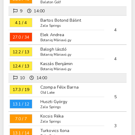
Balaton Golf
9
14:00
Bartos Botond Bálint
4.1 / 4
Zala Springs
4
Elek Andrea
27.0 / 34
Botaniq Máriavölgy
Balogh lászló
12.2 / 13
Botaniq Máriavölgy
4
Kaszás Benjámin
12.4 / 13
Botaniq Máriavölgy
10
14:00
Czompa Félix Barna
17.3 / 19
Old Lake
5
Huszti György
13.1 / 12
Zala Springs
Kocsis Réka
7.0 / 7
Zala Springs
3
Turkovics Ilona
13.1 / 14